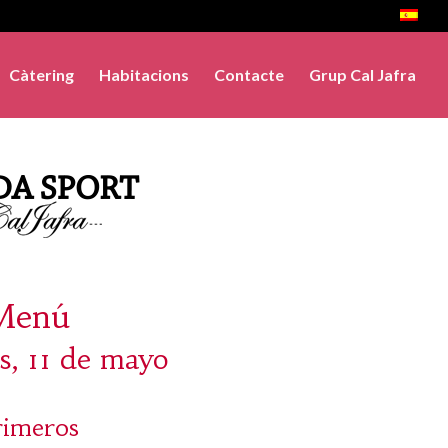
Càtering
Habitacions
Contacte
Grup Cal Jafra
Menú
s, 11 de mayo
rimeros