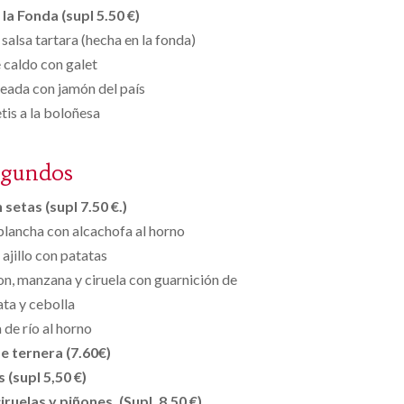
la Fonda (supl 5.50 €)
 salsa tartara (hecha en la fonda)
 caldo con galet
teada con jamón del país
is a la boloñesa
egundos
setas (supl 7.50 €.)
plancha con alcachofa al horno
 ajillo con patatas
on, manzana y ciruela con guarnición de
ata y cebolla
 de río al horno
e ternera (7.60€)
s (supl 5,50 €)
ruelas y piñones. (Supl. 8.50 €)