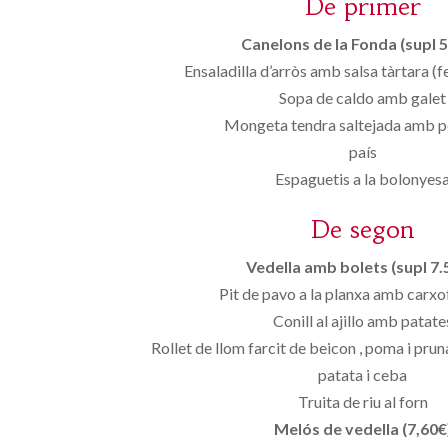
De primer
Canelons de la Fonda (supl 5
Ensaladilla d’arròs amb salsa tàrtara (f
Sopa de caldo amb galet
Mongeta tendra saltejada amb pe
país
Espaguetis a la bolonyes
De segon
Vedella amb bolets (supl 7.
Pit de pavo a la planxa amb carxof
Conill al ajillo amb patate
Rollet de llom farcit de beicon , poma i pru
patata i ceba
Truita de riu al forn
Melós de vedella (7,60€