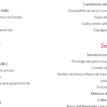
Canelones de 
.50€)
Ensaladilla de arroz con
eta a la Fonda)
Sopa de
Judia verde sal
rnil del
Espaguet
a
S
Ternera con 
Pechuga de pavo a la 
50€.)
Conejo al
a al forn
Rollito de lomo relleno de bac
s
pat
na amb guarnició de
Trucha
Meloso d
Callo
)
Pato del Penedès con ci