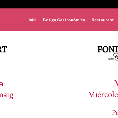
Inici
Botiga Gastronòmica
Restaurant
a
maig
Miércole
P