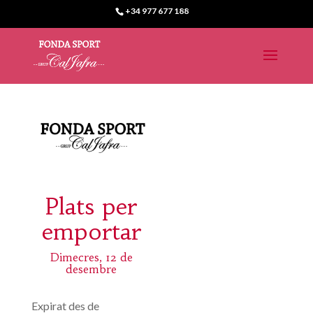
+34 977 677 188
Plats per
emportar
Dimecres, 12 de
desembre
Expirat des de