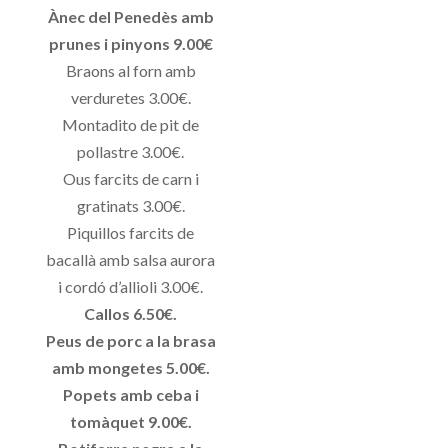
Ànec del Penedès amb
prunes i pinyons 9.00€
Braons al forn amb
verduretes 3.00€.
Montadito de pit de
pollastre 3.00€.
Ous farcits de carn i
gratinats 3.00€.
Piquillos farcits de
bacallà amb salsa aurora
i cordó d’allioli 3.00€.
Callos 6.50€.
Peus de porc a la brasa
amb mongetes 5.00€.
Popets amb ceba i
tomàquet 9.00€.