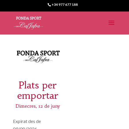
+34 977 677 188
Plats per
emportar
Dimecres, 12 de juny
Expirat des de
09/08/2026