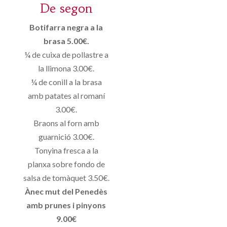
De segon
Botifarra negra a la
brasa 5.00€.
¼ de cuixa de pollastre a
la llimona 3.00€.
¼ de conill a la brasa
amb patates al romaní
3.00€.
Braons al forn amb
guarnició 3.00€.
Tonyina fresca a la
planxa sobre fondo de
salsa de tomàquet 3.50€.
Ànec mut del Penedès
amb prunes i pinyons
9.00€