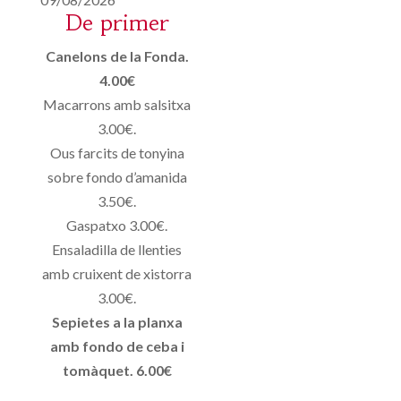
De primer
Canelons de la Fonda.
4.00€
Macarrons amb salsitxa
3.00€.
Ous farcits de tonyina
sobre fondo d’amanida
3.50€.
Gaspatxo 3.00€.
Ensaladilla de llenties
amb cruixent de xistorra
3.00€.
Sepietes a la planxa
amb fondo de ceba i
tomàquet. 6.00€