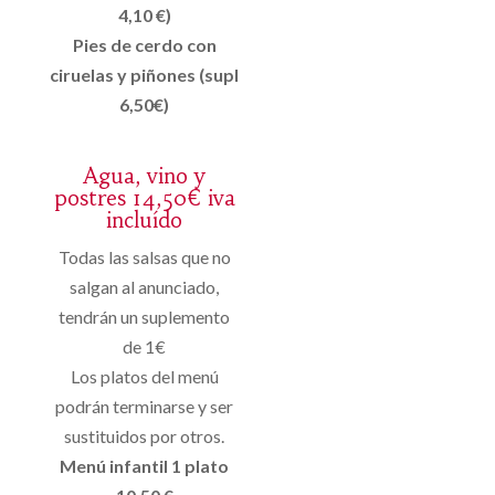
4,10 €)
Pies de cerdo con
ciruelas y piñones (supl
6,50€)
Agua, vino y
postres 14,50€ iva
incluído
Todas las salsas que no
salgan al anunciado,
tendrán un suplemento
de 1€
Los platos del menú
podrán terminarse y ser
sustituidos por otros.
Menú infantil 1 plato