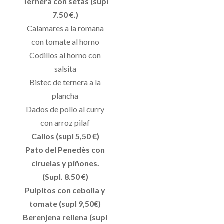
Ternera con setas (supl
7.50 €.)
Calamares a la romana
con tomate al horno
Codillos al horno con
salsita
Bistec de ternera a la
plancha
Dados de pollo al curry
con arroz pilaf
Callos (supl 5,50 €)
Pato del Penedès con
ciruelas y piñones.
(Supl. 8.50 €)
Pulpitos con cebolla y
tomate (supl 9,50€)
Berenjena rellena (supl