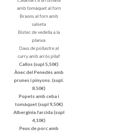
amb tomàquet al forn
Braons al forn amb
salseta
Bistec de vedella a la
planxa
Daus de pollastre al
curry amb arròs pilaf
Callos (supl 5,50€)
Ànec del Penedès amb
prunes i pinyons. (supl.
8.50€)
Popets amb ceba i
tomàquet (supl 9,50€)
Alberginia farcida (supl
4,10€)
Peus de porc amb