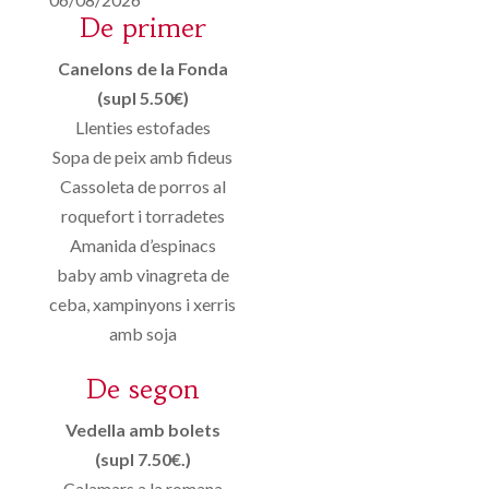
De primer
Canelons de la Fonda
(supl 5.50€)
Llenties estofades
Sopa de peix amb fideus
Cassoleta de porros al
roquefort i torradetes
Amanida d’espinacs
baby amb vinagreta de
ceba, xampinyons i xerris
amb soja
De segon
Vedella amb bolets
(supl 7.50€.)
Calamars a la romana