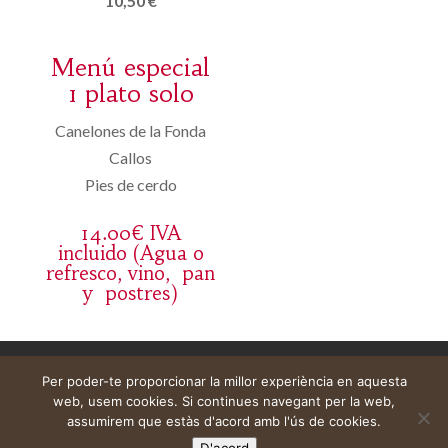
10,50 €
Menú especial
1 plato solo
Canelones de la Fonda
Callos
Pies de cerdo
14.00€ IVA
incluido (Agua o
refresco, vino, pan
y postres)
Avís legal
Cistella
El meu compte
Per poder-te proporcionar la millor experiència en aquesta
web, usem cookies. Si continues navegant per la web,
assumirem que estàs d'acord amb l'ús de cookies.