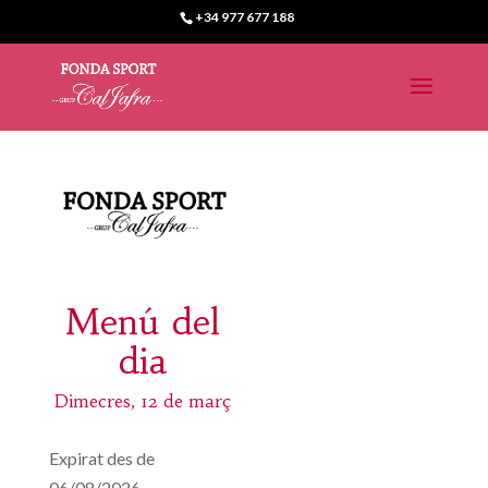
+34 977 677 188
Menú del
dia
Dimecres, 12 de març
Expirat des de
06/08/2026