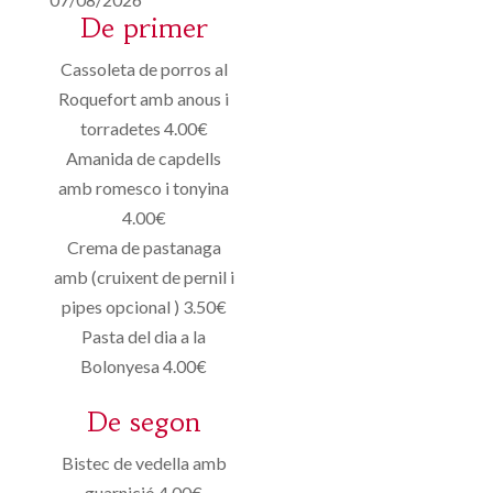
De primer
Cassoleta de porros al
Roquefort amb anous i
torradetes 4.00€
Amanida de capdells
amb romesco i tonyina
4.00€
Crema de pastanaga
amb (cruixent de pernil i
pipes opcional ) 3.50€
Pasta del dia a la
Bolonyesa 4.00€
De segon
Bistec de vedella amb
guarnició 4.00€