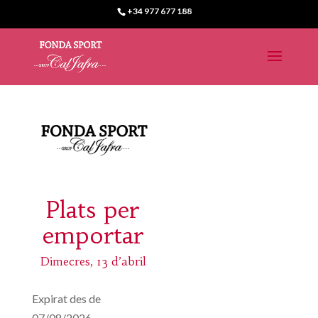
+34 977 677 188
Plats per
emportar
Dimecres, 13 d’abril
Expirat des de
07/08/2026