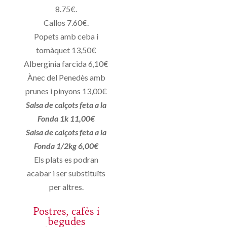
8.75€.
Callos 7.60€.
Popets amb ceba i
tomàquet 13,50€
Alberginia farcida 6,10€
Ànec del Penedès amb
prunes i pinyons 13,00€
Salsa de calçots feta a la
Fonda 1k 11,00€
Salsa de calçots feta a la
Fonda 1/2kg 6,00€
Els plats es podran
acabar i ser substituïts
per altres.
Postres, cafès i
begudes