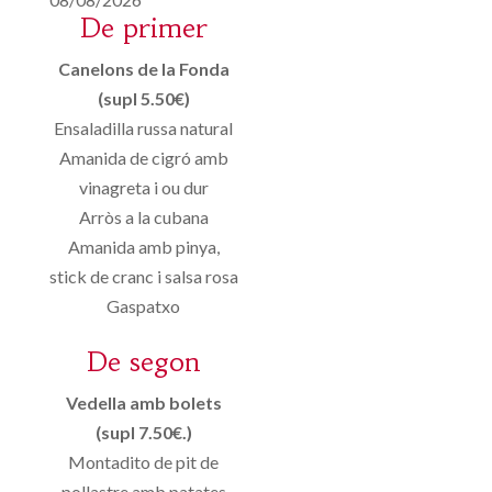
De primer
Canelons de la Fonda
(supl 5.50€)
Ensaladilla russa natural
Amanida de cigró amb
vinagreta i ou dur
Arròs a la cubana
Amanida amb pinya,
stick de cranc i salsa rosa
Gaspatxo
De segon
Vedella amb bolets
(supl 7.50€.)
Montadito de pit de
pollastre amb patates