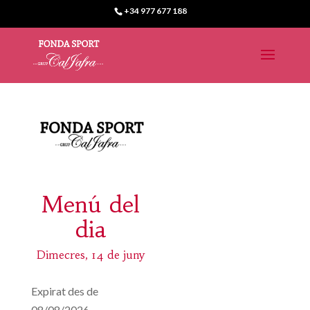
+34 977 677 188
Menú del
dia
Dimecres, 14 de juny
Expirat des de
08/08/2026