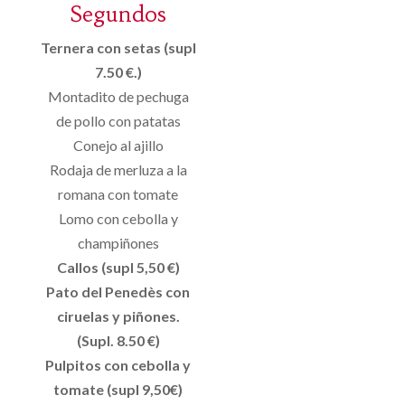
Segundos
Ternera con setas (supl
7.50 €.)
Montadito de pechuga
de pollo con patatas
Conejo al ajillo
Rodaja de merluza a la
romana con tomate
Lomo con cebolla y
champiñones
Callos (supl 5,50 €)
Pato del Penedès con
ciruelas y piñones.
(Supl. 8.50 €)
Pulpitos con cebolla y
tomate (supl 9,50€)