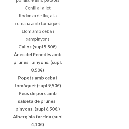
Conill a l’allet
Rodanxa de lluç a la
romana amb tomàquet
Llom amb ceba i
xampinyons
Callos (supl 5,50€)
Ànec del Penedès amb
prunes i pinyons. (supl.
8.50€)
Popets amb ceba i
tomàquet (supl 9,50€)
Peus de porc amb
salseta de prunes i
pinyons. (supl 6.50€.)
Alberginia farcida (supl
4,10€)