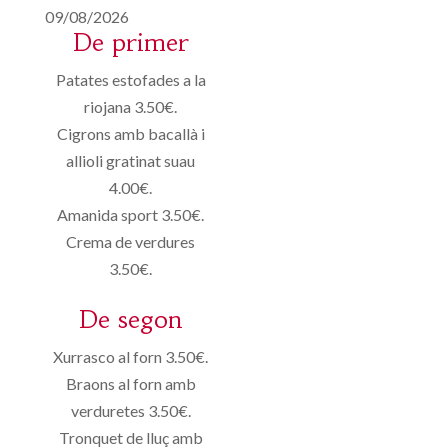
09/08/2026
De primer
Patates estofades a la
riojana 3.50€.
Cigrons amb bacallà i
allioli gratinat suau
4.00€.
Amanida sport 3.50€.
Crema de verdures
3.50€.
De segon
Xurrasco al forn 3.50€.
Braons al forn amb
verduretes 3.50€.
Tronquet de lluç amb