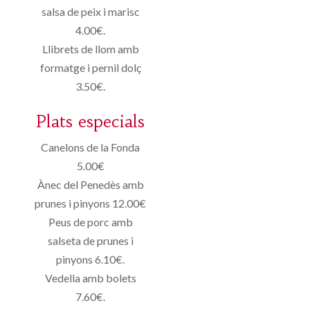
salsa de peix i marisc
4.00€.
Llibrets de llom amb
formatge i pernil dolç
3.50€.
Plats especials
Canelons de la Fonda
5.00€
Ànec del Penedès amb
prunes i pinyons 12.00€
Peus de porc amb
salseta de prunes i
pinyons 6.10€.
Vedella amb bolets
7.60€.