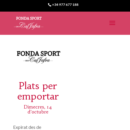
+34 977 677 188
Plats per
emportar
Dimecres, 14
d’octubre
Expirat des de