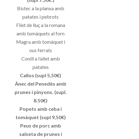
Bistec a la planxa amb
patates i pebrots
Filet de lluç a la romana
amb tomàquets al forn
Magra amb tomàquet i
ous ferrats
Conill a l’allet amb
patates
Callos (supl 5,50€)
Ànec del Penedès amb
prunes i pinyons. (supl.
8.50€)
Popets amb ceba i
tomàquet (supl 9,50€)
Peus de porc amb
salseta de prunes i