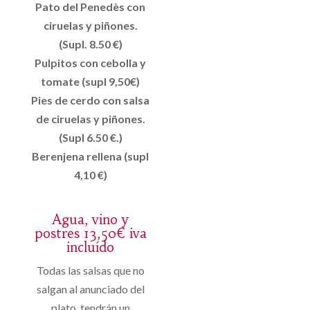
Pato del Penedès con
ciruelas y piñones.
(Supl. 8.50 €)
Pulpitos con cebolla y
tomate (supl 9,50€)
Pies de cerdo con salsa
de ciruelas y piñones.
(Supl 6.50 €.)
Berenjena rellena (supl
4,10 €)
Agua, vino y
postres 13,50€ iva
incluído
Todas las salsas que no
salgan al anunciado del
plato, tendrán un