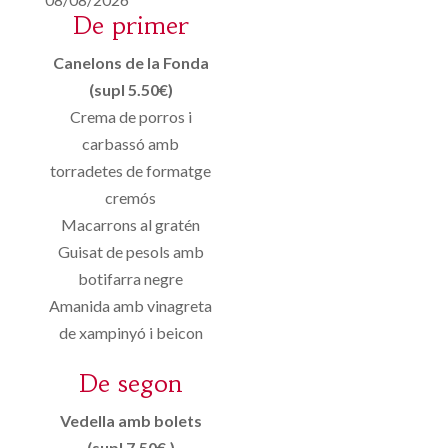
De primer
Canelons de la Fonda
(supl 5.50€)
Crema de porros i
carbassó amb
torradetes de formatge
cremós
Macarrons al gratén
Guisat de pesols amb
botifarra negre
Amanida amb vinagreta
de xampinyó i beicon
De segon
Vedella amb bolets
(supl 7.50€.)