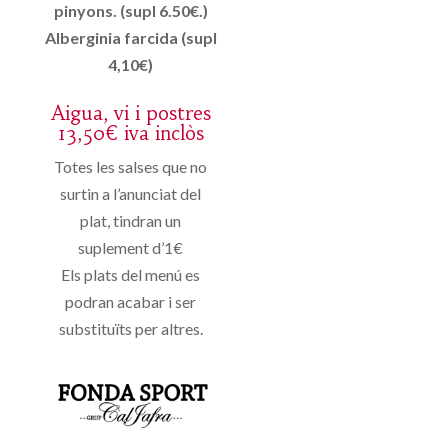
pinyons. (supl 6.50€.)
Alberginia farcida (supl
4,10€)
Aigua, vi i postres
13,50€ iva inclòs
Totes les salses que no
surtin a l’anunciat del
plat, tindran un
suplement d’1€
Els plats del menú es
podran acabar i ser
substituïts per altres.