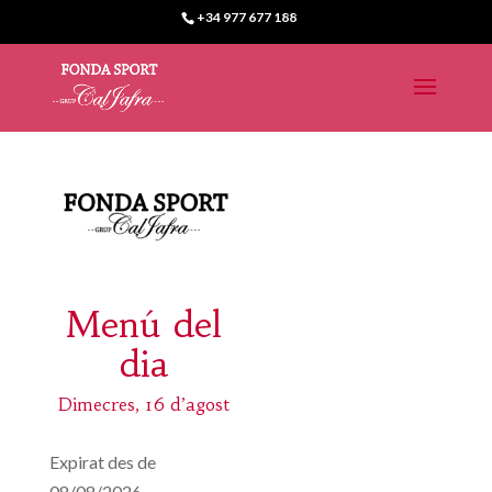
+34 977 677 188
Menú del
dia
Dimecres, 16 d’agost
Expirat des de
08/08/2026