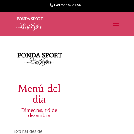
+34 977 677 188
Menú del
dia
Dimecres, 16 de
desembre
Expirat des de