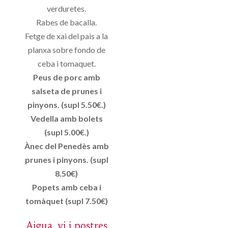
verduretes.
Rabes de bacalla.
Fetge de xai del pais a la
planxa sobre fondo de
ceba i tomaquet.
Peus de porc amb
salseta de prunes i
pinyons. (supl 5.50€.)
Vedella amb bolets
(supl 5.00€.)
Ànec del Penedès amb
prunes i pinyons. (supl
8.50€)
Popets amb ceba i
tomàquet (supl 7.50€)
Aigua, vi i postres