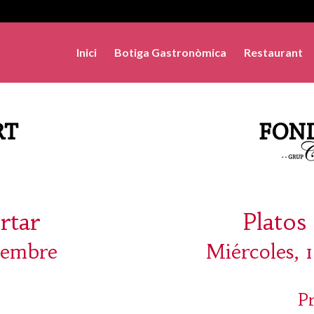
Inici
Botiga Gastronòmica
Restaurant
rtar
Platos 
tembre
Miércoles, 
P