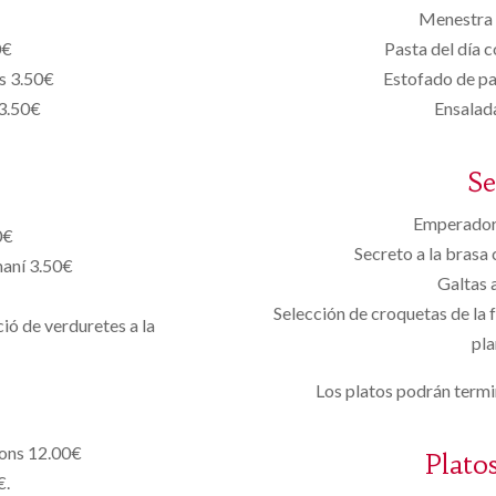
Menestra 
0€
Pasta del día c
ts 3.50€
Estofado de pat
 3.50€
Ensalada
S
Emperador 
0€
Secreto a la brasa
maní 3.50€
Galtas 
Selección de croquetas de la 
ió de verduretes a la
pla
Los platos podrán termin
yons 12.00€
Plato
€.