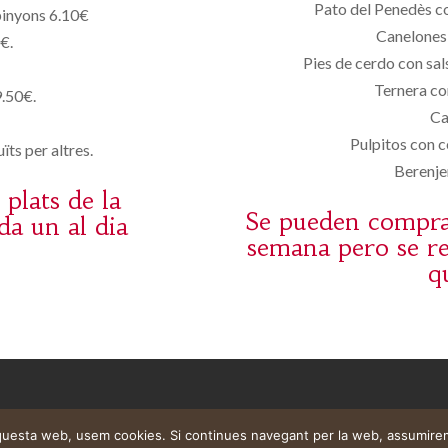
Pato del Penedès co
pinyons 6.10€
Canelones 
€.
Pies de cerdo con sal
Ternera co
.50€.
Ca
Pulpitos con c
ïts per altres.
Berenje
plats de la
Se pueden comprar
da un al dia
semana pero se re
q
aquesta web, usem cookies. Si continues navegant per la web, assumire