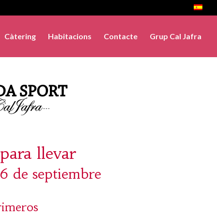
Càtering
Habitacions
Contacte
Grup Cal Jafra
para llevar
16 de septiembre
rimeros