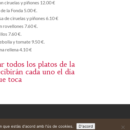
n ciruelas y piñones 12.00 €
de la Fonda 5.00 €.
sa de ciruelas y piñones 6.10 €
n rovellones 7.60 €.
llos 7.60 €.
ebolla y tomate 9.50 €.
na rellena 4.10 €
 todos los platos de la
cibirán cada uno el día
ue toca
m que estàs d'acord amb l'ús de cookies.
D'acord