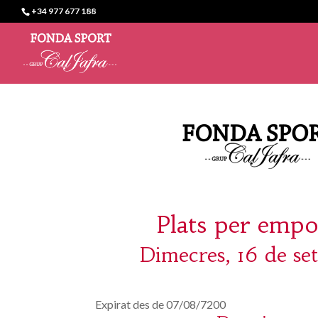
+34 977 677 188
Plats per empo
Dimecres, 16 de se
Expirat des de 07/08/7200