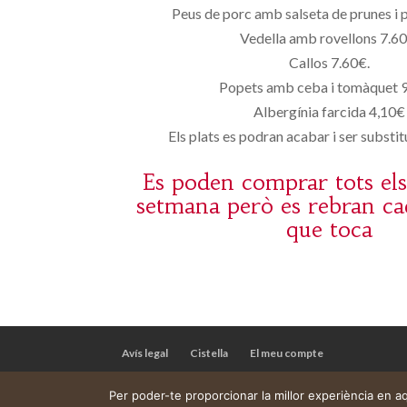
Peus de porc amb salseta de prunes i 
Vedella amb rovellons 7.60
Callos 7.60€.
Popets amb ceba i tomàquet 9
Albergínia farcida 4,10€
Els plats es podran acabar i ser substitu
Es poden comprar tots els 
setmana però es rebran ca
que toca
Avís legal
Cistella
El meu compte
Per poder-te proporcionar la millor experiència en 
Web construïda per
DeMomentSomTres