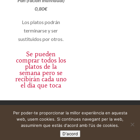
Pan (ración individual)
0,80€
Los platos podrán
terminarse y ser
sustituidos por otros.
Se pueden
comprar todos los
platos de la
semana pero se
recibirán cada uno
el día que toca
Avís legal
Cistella
El meu compte
Per poder-te proporcionar la millor experiència en aquesta
web, usem cookies. Si continues navegant per la web,
assumirem que estàs d'acord amb l'ús de cookies.
D'acord
Web construïda per
DeMomentSomTres