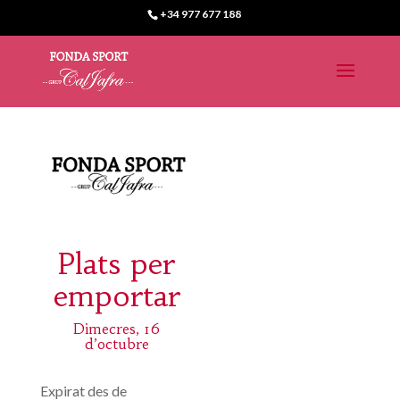
+34 977 677 188
Plats per
emportar
Dimecres, 16
d’octubre
Expirat des de