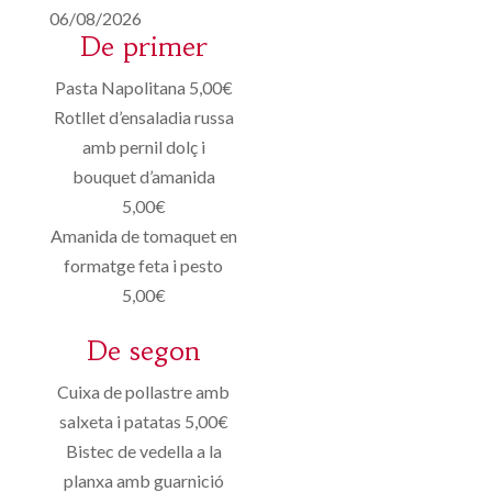
06/08/2026
De primer
Pasta Napolitana 5,00€
Rotllet d’ensaladia russa
amb pernil dolç i
bouquet d’amanida
5,00€
Amanida de tomaquet en
formatge feta i pesto
5,00€
De segon
Cuixa de pollastre amb
salxeta i patatas 5,00€
Bistec de vedella a la
planxa amb guarnició