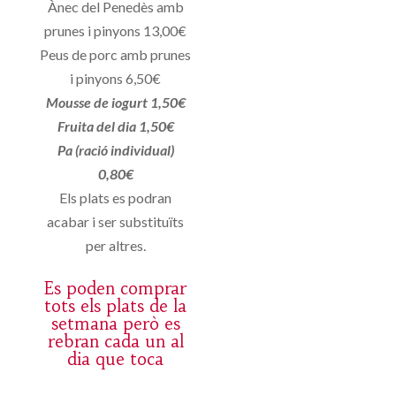
Ànec del Penedès amb
prunes i pinyons 13,00€
Peus de porc amb prunes
i pinyons 6,50€
Mousse de iogurt 1,50€
Fruita del dia 1,50€
Pa (ració individual)
0,80€
Els plats es podran
acabar i ser substituïts
per altres.
Es poden comprar
tots els plats de la
setmana però es
rebran cada un al
dia que toca