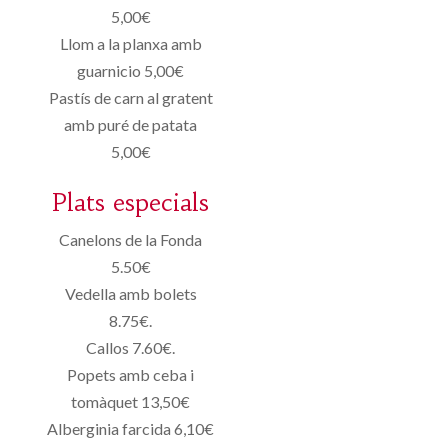
5,00€
Llom a la planxa amb
guarnicio 5,00€
Pastís de carn al gratent
amb puré de patata
5,00€
Plats especials
Canelons de la Fonda
5.50€
Vedella amb bolets
8.75€.
Callos 7.60€.
Popets amb ceba i
tomàquet 13,50€
Alberginia farcida 6,10€