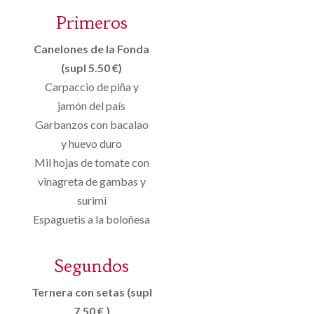
Primeros
Canelones de la Fonda
(supl 5.50 €)
Carpaccio de piña y
jamón del país
Garbanzos con bacalao
y huevo duro
Mil hojas de tomate con
vinagreta de gambas y
surimi
Espaguetis a la boloñesa
Segundos
Ternera con setas (supl
7.50 €.)