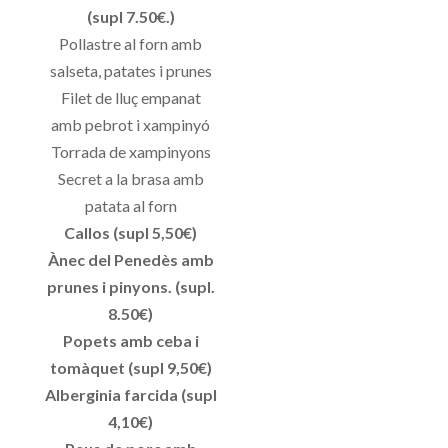
(supl 7.50€.)
Pollastre al forn amb
salseta, patates i prunes
Filet de lluç empanat
amb pebrot i xampinyó
Torrada de xampinyons
Secret a la brasa amb
patata al forn
Callos (supl 5,50€)
Ànec del Penedès amb
prunes i pinyons. (supl.
8.50€)
Popets amb ceba i
tomàquet (supl 9,50€)
Alberginia farcida (supl
4,10€)