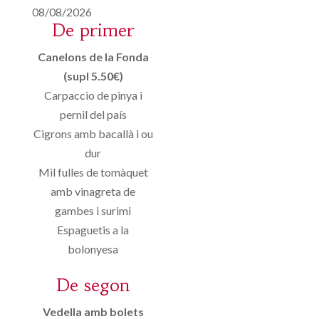
08/08/2026
De primer
Canelons de la Fonda
(supl 5.50€)
Carpaccio de pinya i
pernil del país
Cigrons amb bacallà i ou
dur
Mil fulles de tomàquet
amb vinagreta de
gambes i surimi
Espaguetis a la
bolonyesa
De segon
Vedella amb bolets