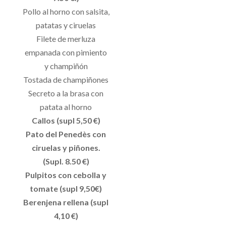
Pollo al horno con salsita,
patatas y ciruelas
Filete de merluza
empanada con pimiento
y champiñón
Tostada de champiñones
Secreto a la brasa con
patata al horno
Callos (supl 5,50 €)
Pato del Penedès con
ciruelas y piñones.
(Supl. 8.50 €)
Pulpitos con cebolla y
tomate (supl 9,50€)
Berenjena rellena (supl
4,10 €)