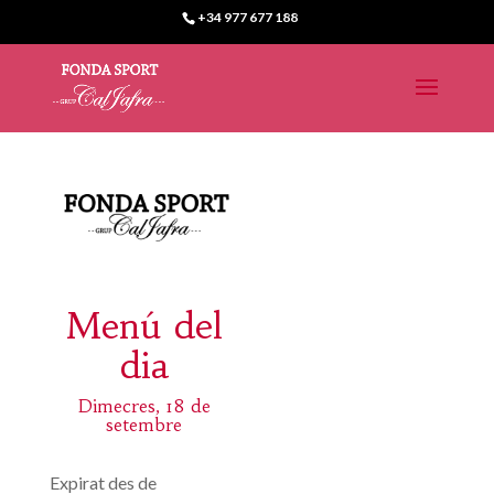
+34 977 677 188
Menú del
dia
Dimecres, 18 de
setembre
Expirat des de