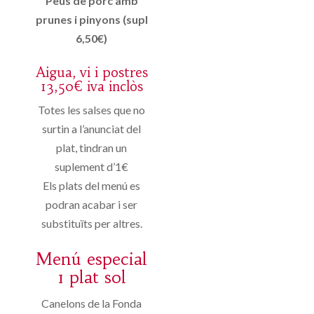
Peus de porc amb
prunes i pinyons (supl
6,50€)
Aigua, vi i postres
13,50€ iva inclòs
Totes les salses que no
surtin a l’anunciat del
plat, tindran un
suplement d’1€
Els plats del menú es
podran acabar i ser
substituïts per altres.
Menú especial
1 plat sol
Canelons de la Fonda