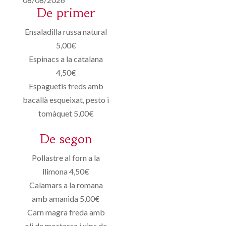
De primer
Ensaladilla russa natural
5,00€
Espinacs a la catalana
4,50€
Espaguetis freds amb
bacallà esqueixat, pesto i
tomàquet 5,00€
De segon
Pollastre al forn a la
llimona 4,50€
Calamars a la romana
amb amanida 5,00€
Carn magra freda amb
oli de mostassa i xips de