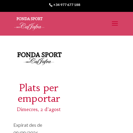
+34 977 677 188
Plats per
emportar
Dimecres, 2 d’agost
Expirat des de
08/08/2026