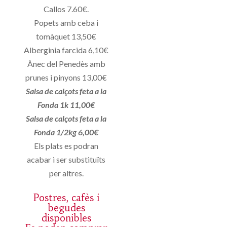
Callos 7.60€.
Popets amb ceba i
tomàquet 13,50€
Alberginia farcida 6,10€
Ànec del Penedès amb
prunes i pinyons 13,00€
Salsa de calçots feta a la
Fonda 1k 11,00€
Salsa de calçots feta a la
Fonda 1/2kg 6,00€
Els plats es podran
acabar i ser substituïts
per altres.
Postres, cafès i
begudes
disponibles