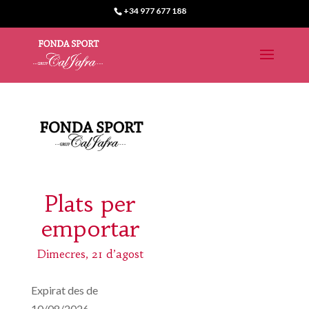
+34 977 677 188
Plats per
emportar
Dimecres, 21 d’agost
Expirat des de
10/08/2026