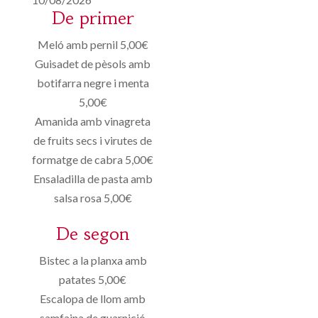
De primer
Meló amb pernil 5,00€
Guisadet de pèsols amb
botifarra negre i menta
5,00€
Amanida amb vinagreta
de fruits secs i virutes de
formatge de cabra 5,00€
Ensaladilla de pasta amb
salsa rosa 5,00€
De segon
Bistec a la planxa amb
patates 5,00€
Escalopa de llom amb
samfaina de guarnició