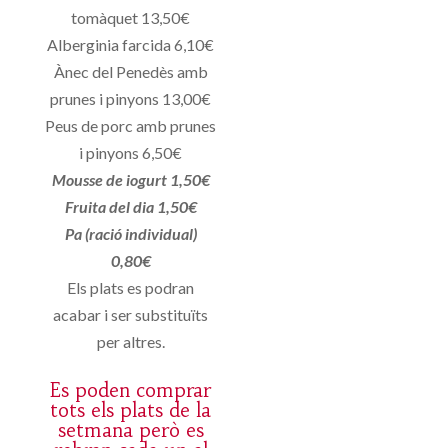
tomàquet 13,50€
Alberginia farcida 6,10€
Ànec del Penedès amb
prunes i pinyons 13,00€
Peus de porc amb prunes
i pinyons 6,50€
Mousse de iogurt 1,50€
Fruita del dia 1,50€
Pa (ració individual)
0,80€
Els plats es podran
acabar i ser substituïts
per altres.
Es poden comprar
tots els plats de la
setmana però es