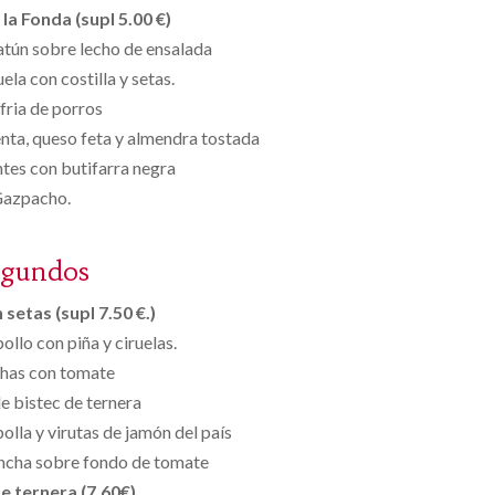
la Fonda (supl 5.00 €)
atún sobre lecho de ensalada
ela con costilla y setas.
fria de porros
nta, queso feta y almendra tostada
tes con butifarra negra
azpacho.
egundos
setas (supl 7.50 €.)
ollo con piña y ciruelas.
chas con tomate
e bistec de ternera
bolla y virutas de jamón del país
ancha sobre fondo de tomate
e ternera (7.60€)