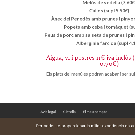
Melós de vedella (7,60€
Callos (supl 5,50€)
Ànec del Penedès amb prunes i pinyons
Popets amb ceba i tomàquet (su
Peus de porc amb salseta de prunes i piny
Alberginia farcida (supl 4,
Aigua, vi i postres 11€ iva inclòs 
0,70€)
Els plats del menú es podran acabar i ser sub
Avís legal
Cistella
El meu compte
Per poder-te proporcionar la millor experiència en 
Web construïda per
DeMomentSomTres