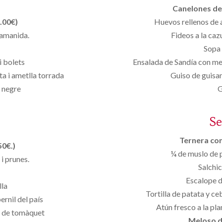
Canelones de 
.00€)
Huevos rellenos de 
d’amanida.
Fideos a la cazu
Sopa 
i bolets
Ensalada de Sandía con me
a i ametlla torrada
Guiso de guisan
 negre
G
S
Ternera con 
50€.)
¼ de muslo de p
i prunes.
Salchi
Escalope d
lla
Tortilla de patata y ce
ernil del país
Atún fresco a la pl
o de tomàquet
Meloso d