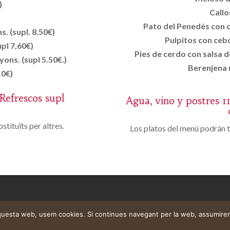
)
Callo
Pato del Penedès con ci
. (supl. 8.50€)
Pulpitos con cebo
pl 7,60€)
Pies de cerdo con salsa de
ons. (supl 5.50€.)
Berenjena r
10€)
(Refrescos supl
Agua, vino y postres 11
stituïts per altres.
Los platos del menú podrán t
aquesta web, usem cookies. Si continues navegant per la web, assumire