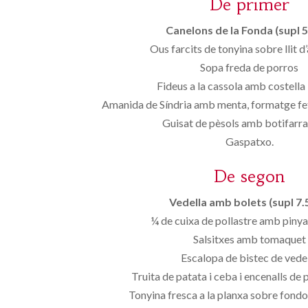
De primer
Canelons de la Fonda (supl 5
Ous farcits de tonyina sobre llit 
Sopa freda de porros
Fideus a la cassola amb costella 
Amanida de Síndria amb menta, formatge fet
Guisat de pèsols amb botifarra
Gaspatxo.
De segon
Vedella amb bolets (supl 7.
¼ de cuixa de pollastre amb pinya 
Salsitxes amb tomaquet
Escalopa de bistec de vede
Truita de patata i ceba i encenalls de p
Tonyina fresca a la planxa sobre fond