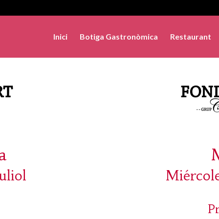
Inici
Botiga Gastronòmica
Restaurant
a
uliol
Miércole
P