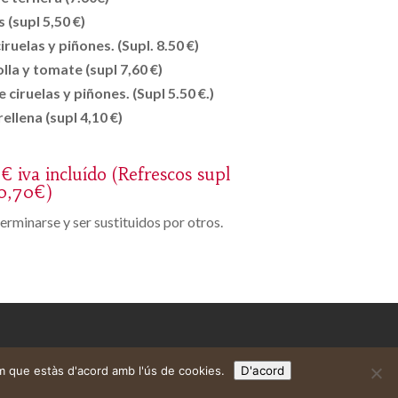
s (supl 5,50 €)
ruelas y piñones. (Supl. 8.50 €)
lla y tomate (supl 7,60 €)
 ciruelas y piñones. (Supl 5.50 €.)
ellena (supl 4,10 €)
€ iva incluído (Refrescos supl
0,70€)
erminarse y ser sustituidos por otros.
m que estàs d'acord amb l'ús de cookies.
D'acord