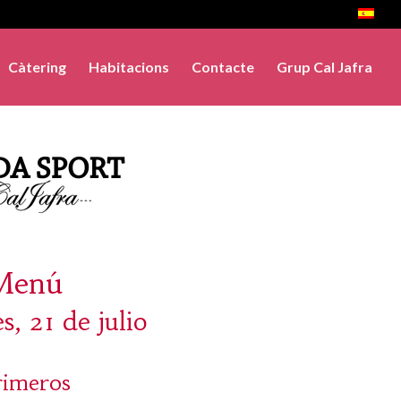
Càtering
Habitacions
Contacte
Grup Cal Jafra
Menú
s, 21 de julio
rimeros