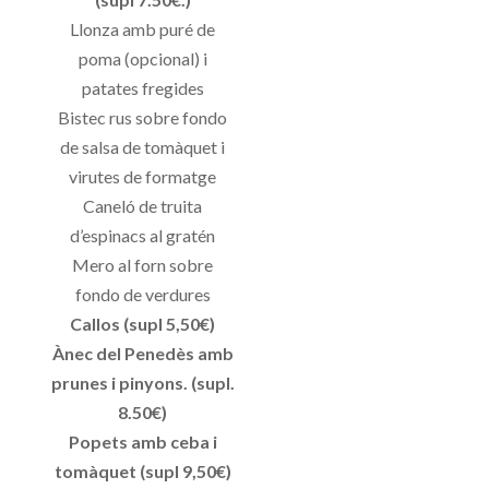
Llonza amb puré de
poma (opcional) i
patates fregides
Bistec rus sobre fondo
de salsa de tomàquet i
virutes de formatge
Caneló de truita
d’espinacs al gratén
Mero al forn sobre
fondo de verdures
Callos (supl 5,50€)
Ànec del Penedès amb
prunes i pinyons. (supl.
8.50€)
Popets amb ceba i
tomàquet (supl 9,50€)