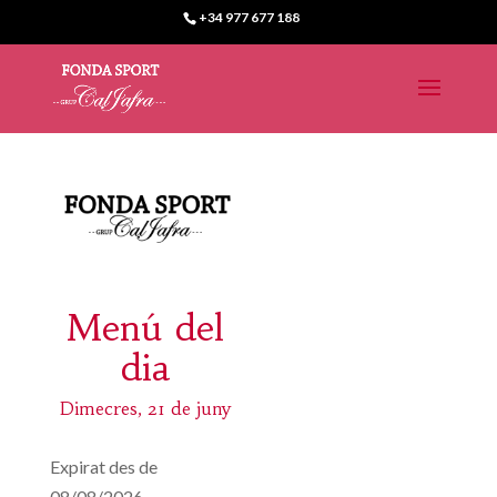
+34 977 677 188
Menú del
dia
Dimecres, 21 de juny
Expirat des de
08/08/2026