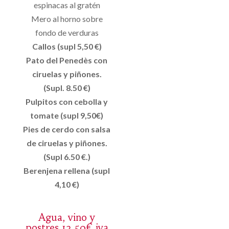
espinacas al gratén
Mero al horno sobre
fondo de verduras
Callos (supl 5,50 €)
Pato del Penedès con
ciruelas y piñones.
(Supl. 8.50 €)
Pulpitos con cebolla y
tomate (supl 9,50€)
Pies de cerdo con salsa
de ciruelas y piñones.
(Supl 6.50 €.)
Berenjena rellena (supl
4,10 €)
Agua, vino y
postres 13,50€ iva