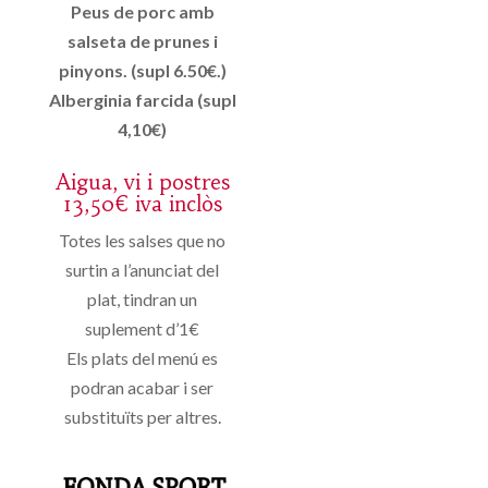
Peus de porc amb
salseta de prunes i
pinyons. (supl 6.50€.)
Alberginia farcida (supl
4,10€)
Aigua, vi i postres
13,50€ iva inclòs
Totes les salses que no
surtin a l’anunciat del
plat, tindran un
suplement d’1€
Els plats del menú es
podran acabar i ser
substituïts per altres.