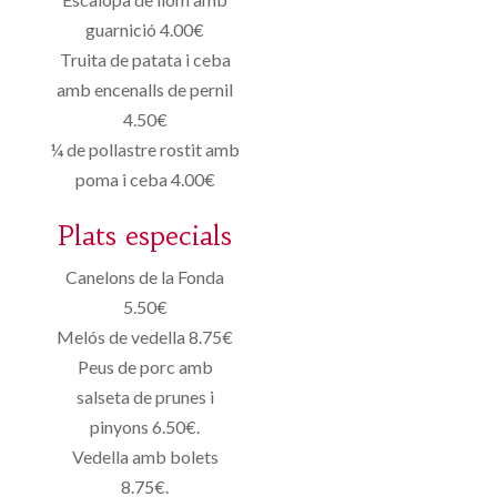
guarnició 4.00€
Truita de patata i ceba
amb encenalls de pernil
4.50€
¼ de pollastre rostit amb
poma i ceba 4.00€
Plats especials
Canelons de la Fonda
5.50€
Melós de vedella 8.75€
Peus de porc amb
salseta de prunes i
pinyons 6.50€.
Vedella amb bolets
8.75€.