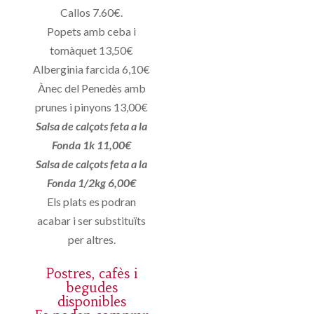
Callos 7.60€.
Popets amb ceba i
tomàquet 13,50€
Alberginia farcida 6,10€
Ànec del Penedès amb
prunes i pinyons 13,00€
Salsa de calçots feta a la
Fonda 1k 11,00€
Salsa de calçots feta a la
Fonda 1/2kg 6,00€
Els plats es podran
acabar i ser substituïts
per altres.
Postres, cafès i
begudes
disponibles