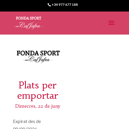
+34 977 677 188
Plats per
emportar
Dimecres, 22 de juny
Expirat des de
08/08/2026