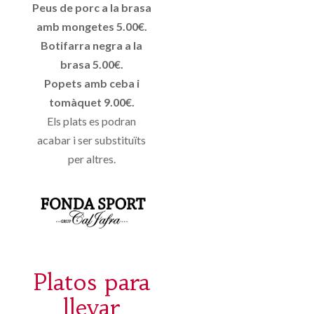
Peus de porc a la brasa
amb mongetes 5.00€.
Botifarra negra a la
brasa 5.00€.
Popets amb ceba i
tomàquet 9.00€.
Els plats es podran
acabar i ser substituïts
per altres.
Platos para
llevar