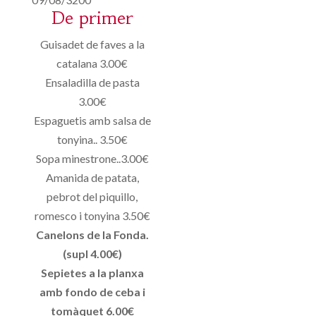
De primer
Guisadet de faves a la
catalana 3.00€
Ensaladilla de pasta
3.00€
Espaguetis amb salsa de
tonyina.. 3.50€
Sopa minestrone..3.00€
Amanida de patata,
pebrot del piquillo,
romesco i tonyina 3.50€
Canelons de la Fonda.
(supl 4.00€)
Sepietes a la planxa
amb fondo de ceba i
tomàquet 6.00€