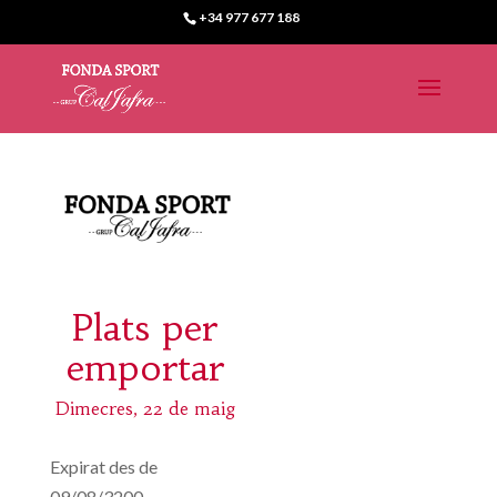
+34 977 677 188
Plats per
emportar
Dimecres, 22 de maig
Expirat des de
09/08/3200