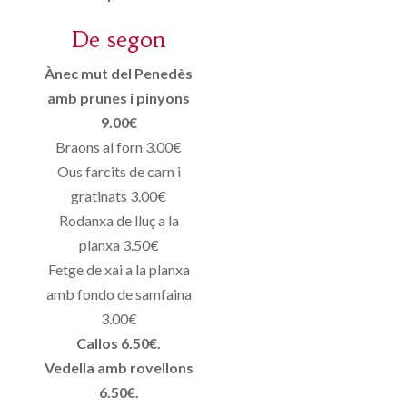
De segon
Ànec mut del Penedès
amb prunes i pinyons
9.00€
Braons al forn 3.00€
Ous farcits de carn i
gratinats 3.00€
Rodanxa de lluç a la
planxa 3.50€
Fetge de xai a la planxa
amb fondo de samfaina
3.00€
Callos 6.50€.
Vedella amb rovellons
6.50€.