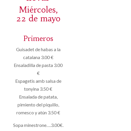
Miércoles,
22 de mayo
Primeros
Guisadet de habas a la
catalana 3.00 €
Ensaladilla de pasta 3.00
€
Espagetis amb salsa de
tonyina 3.50 €
Ensalada de patata,
pimiento del piquillo,
romesco y atún 3.50 €
Sopa minestrone….3.00€.