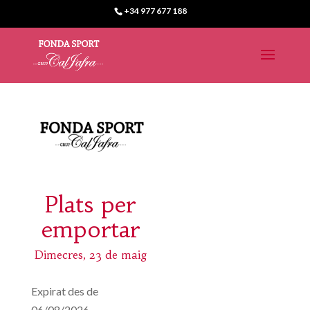
+34 977 677 188
Plats per
emportar
Dimecres, 23 de maig
Expirat des de
06/08/2026