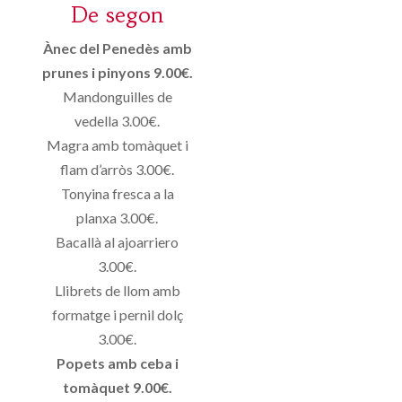
De segon
Ànec del Penedès amb
prunes i pinyons 9.00€.
Mandonguilles de
vedella 3.00€.
Magra amb tomàquet i
flam d’arròs 3.00€.
Tonyina fresca a la
planxa 3.00€.
Bacallà al ajoarriero
3.00€.
Llibrets de llom amb
formatge i pernil dolç
3.00€.
Popets amb ceba i
tomàquet 9.00€.