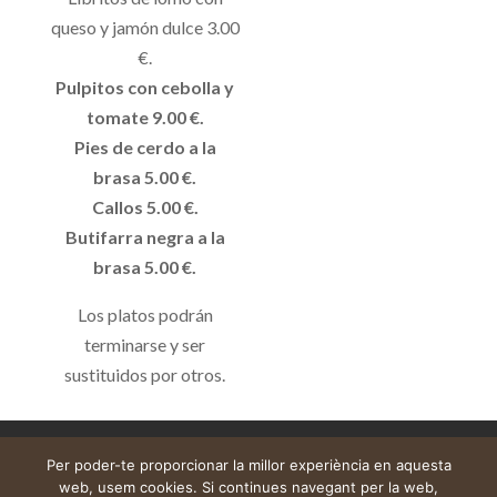
queso y jamón dulce 3.00
€.
Pulpitos con cebolla y
tomate 9.00 €.
Pies de cerdo a la
brasa 5.00 €.
Callos 5.00 €.
Butifarra negra a la
brasa 5.00 €.
Los platos podrán
terminarse y ser
sustituidos por otros.
Avís legal
Cistella
El meu compte
Per poder-te proporcionar la millor experiència en aquesta
web, usem cookies. Si continues navegant per la web,