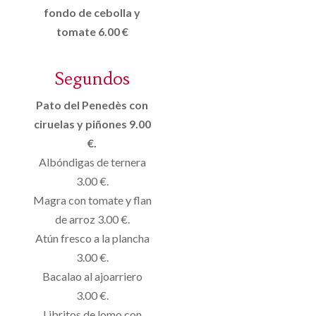
fondo de cebolla y
tomate 6.00 €
Segundos
Pato del Penedès con
ciruelas y piñones 9.00
€.
Albóndigas de ternera
3.00 €.
Magra con tomate y flan
de arroz 3.00 €.
Atún fresco a la plancha
3.00 €.
Bacalao al ajoarriero
3.00 €.
Libritos de lomo con