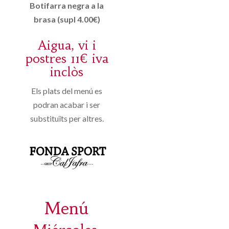
Botifarra negra a la
brasa (supl 4.00€)
Aigua, vi i
postres 11€ iva
inclòs
Els plats del menú es
podran acabar i ser
substituïts per altres.
Menú