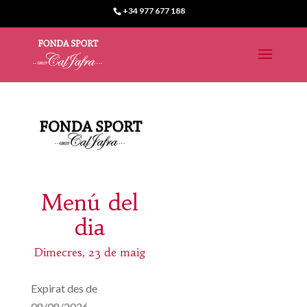
+34 977 677 188
Menú del
dia
Dimecres, 23 de maig
Expirat des de
08/08/2026