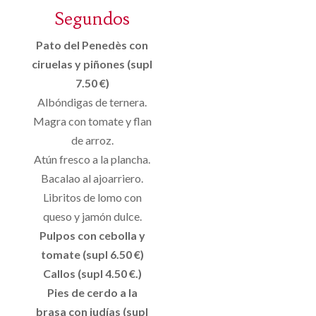
Segundos
Pato del Penedès con
ciruelas y piñones (supl
7.50 €)
Albóndigas de ternera.
Magra con tomate y flan
de arroz.
Atún fresco a la plancha.
Bacalao al ajoarriero.
Libritos de lomo con
queso y jamón dulce.
Pulpos con cebolla y
tomate (supl 6.50 €)
Callos (supl 4.50 €.)
Pies de cerdo a la
brasa con judías (supl