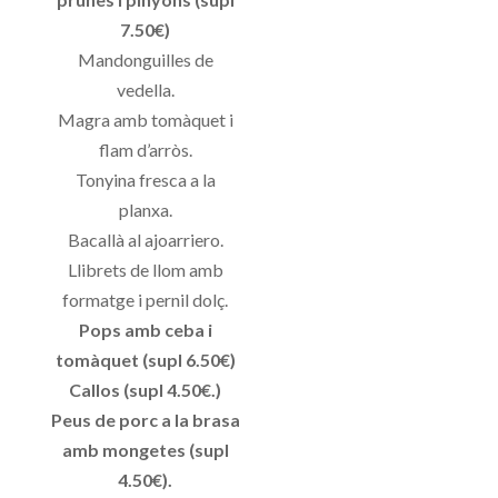
7.50€)
Mandonguilles de
vedella.
Magra amb tomàquet i
flam d’arròs.
Tonyina fresca a la
planxa.
Bacallà al ajoarriero.
Llibrets de llom amb
formatge i pernil dolç.
Pops amb ceba i
tomàquet (supl 6.50€)
Callos (supl 4.50€.)
Peus de porc a la brasa
amb mongetes (supl
4.50€).