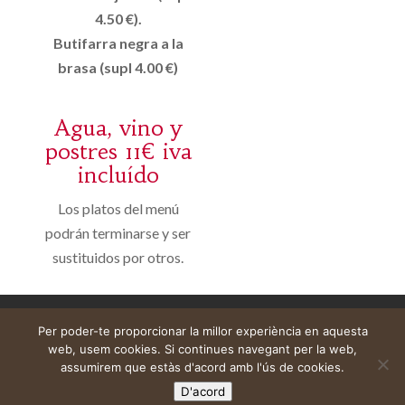
4.50 €).
Butifarra negra a la
brasa (supl 4.00 €)
Agua, vino y
postres 11€ iva
incluído
Los platos del menú
podrán terminarse y ser
sustituidos por otros.
Avís legal
Cistella
El meu compte
Per poder-te proporcionar la millor experiència en aquesta
web, usem cookies. Si continues navegant per la web,
assumirem que estàs d'acord amb l'ús de cookies.
D'acord
Web construïda per
DeMomentSomTres