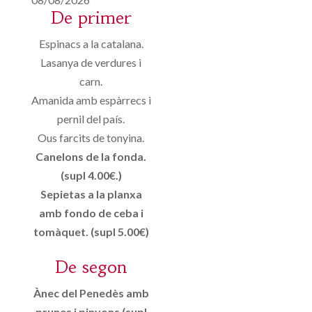
De primer
Espinacs a la catalana.
Lasanya de verdures i
carn.
Amanida amb espàrrecs i
pernil del país.
Ous farcits de tonyina.
Canelons de la fonda.
(supl 4.00€.)
Sepietas a la planxa
amb fondo de ceba i
tomàquet. (supl 5.00€)
De segon
Ànec del Penedès amb
prunes i pinyons (supl