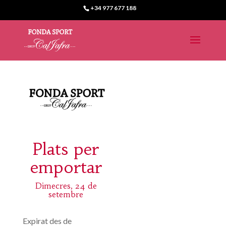
+34 977 677 188
Plats per
emportar
Dimecres, 24 de
setembre
Expirat des de