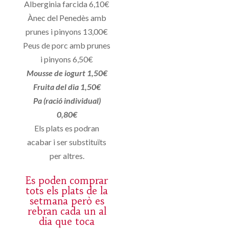
Alberginia farcida 6,10€
Ànec del Penedès amb
prunes i pinyons 13,00€
Peus de porc amb prunes
i pinyons 6,50€
Mousse de iogurt 1,50€
Fruita del dia 1,50€
Pa (ració individual)
0,80€
Els plats es podran
acabar i ser substituïts
per altres.
Es poden comprar
tots els plats de la
setmana però es
rebran cada un al
dia que toca