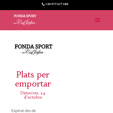
+34 977 677 188
Plats per
emportar
Dimecres, 24
d’octubre
Expirat des de