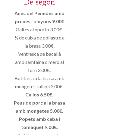
De segon
Ànec del Penedès amb
prunes i pinyons 9.00€
Galtes al oporto 3.00€.
¼ de cuixa de pollastre a
la brasa 3.00€.
Ventresca de bacallà
amb samfaina o mero al
forn 3.00€.
Botifarra a la brasa amb
mongetes i allioli 3.00€.
Callos 6.50€.
Peus de porc a la brasa
amb mongetes 5.00€.
Popets amb ceba i
tomàquet 9.00€.