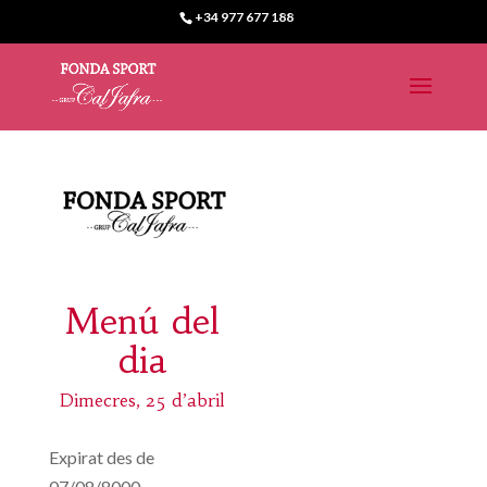
+34 977 677 188
Menú del
dia
Dimecres, 25 d’abril
Expirat des de
07/08/8000