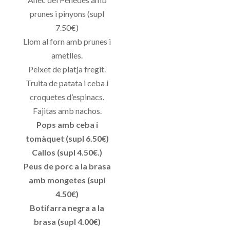
prunes i pinyons (supl
7.50€)
Llom al forn amb prunes i
ametlles.
Peixet de platja fregit.
Truita de patata i ceba i
croquetes d’espinacs.
Fajitas amb nachos.
Pops amb ceba i
tomàquet (supl 6.50€)
Callos (supl 4.50€.)
Peus de porc a la brasa
amb mongetes (supl
4.50€)
Botifarra negra a la
brasa (supl 4.00€)