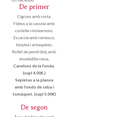
De primer
Cigrons amb rosta.
Fideus a la cassola amb
costella i moixernons.
Escarola amb romesco,
tonyina i arbequines.
Rollet de pernil dolç amb
ensaladilla russa.
Canelons de la fonda.
(supl 4.00€.)
Sepietas a la planxa
amb fondo de ceba i
tomàquet. (supl 5.00€)
De segon
Ànec del Penedès amb