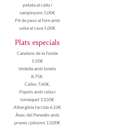
patata al caliu i
xampinyons 5,00€
Pit de pavo al forn amb
salsa al cava 5,00€
Plats especials
Canelons de la Fonda
5.50€
Vedella amb bolets
8.75€.
Callos 7.60€.
Popets amb ceba i
tomàquet 13,50€
Alberginia farcida 6,10€
Ànec del Penedès amb
prunes i pinyons 13,00€