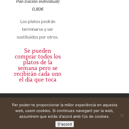
Pan (ración individual)
0,80€
Los platos podrán
terminarse y ser
sustituidos por otros.
Se pueden
comprar todos los
platos de la
semana pero se
recibirán cada uno
el día que toca
Avís legal
Cistella
El meu compte
Per poder-te proporcionar la millor experiència en aquesta
web, usem cookies. Si continues navegant per la web,
assumirem que estàs d'acord amb l'ús de cookies.
D'acord
Web construïda per
DeMomentSomTres