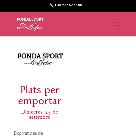
+34 977 677 188
Plats per
emportar
Dimecres, 25 de
setembre
Expirat des de