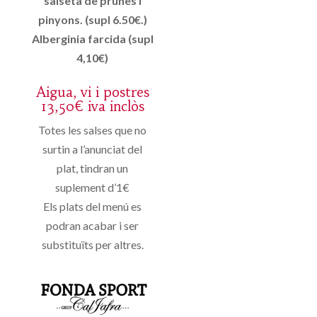
salseta de prunes i
pinyons. (supl 6.50€.)
Alberginia farcida (supl
4,10€)
Aigua, vi i postres
13,50€ iva inclòs
Totes les salses que no
surtin a l’anunciat del
plat, tindran un
suplement d’1€
Els plats del menú es
podran acabar i ser
substituïts per altres.