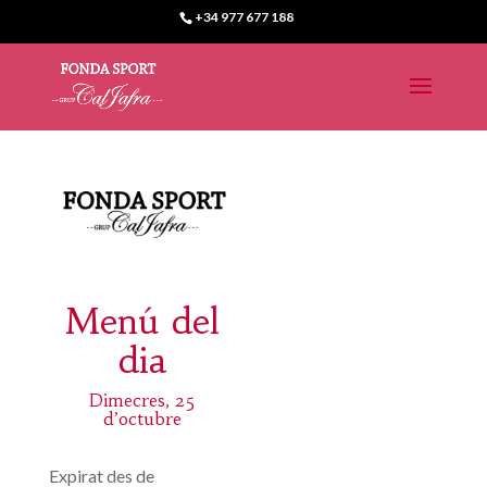
+34 977 677 188
Menú del
dia
Dimecres, 25
d’octubre
Expirat des de