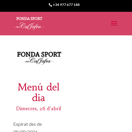
+34 977 677 188
Menú del
dia
Dimecres, 26 d’abril
Expirat des de
08/08/2026