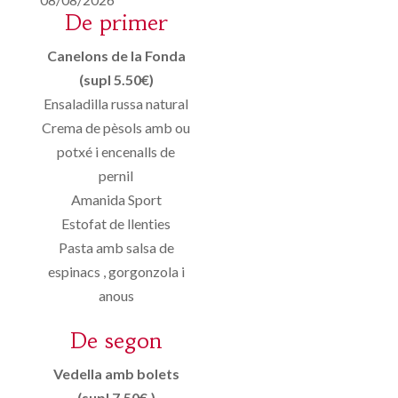
De primer
Canelons de la Fonda
(supl 5.50€)
Ensaladilla russa natural
Crema de pèsols amb ou
potxé i encenalls de
pernil
Amanida Sport
Estofat de llenties
Pasta amb salsa de
espinacs , gorgonzola i
anous
De segon
Vedella amb bolets
(supl 7.50€.)