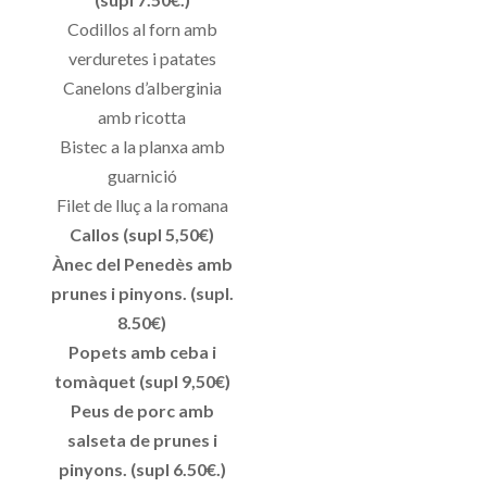
Codillos al forn amb
verduretes i patates
Canelons d’alberginia
amb ricotta
Bistec a la planxa amb
guarnició
Filet de lluç a la romana
Callos (supl 5,50€)
Ànec del Penedès amb
prunes i pinyons. (supl.
8.50€)
Popets amb ceba i
tomàquet (supl 9,50€)
Peus de porc amb
salseta de prunes i
pinyons. (supl 6.50€.)