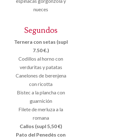
espinacas gorgonzola y
nueces
Segundos
Ternera con setas (supl
7.50 €.)
Codillos al horno con
verduritas y patatas
Canelones de berenjena
con ricotta
Bistec a la plancha con
guarnición
Filete de merluza a la
romana
Callos (supl 5,50 €)
Pato del Penedès con