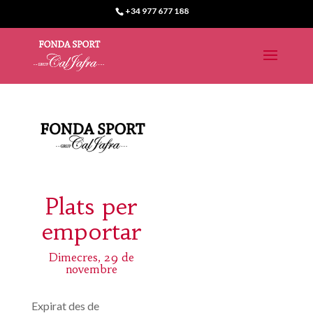
+34 977 677 188
Plats per
emportar
Dimecres, 29 de
novembre
Expirat des de