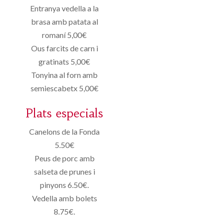
Entranya vedella a la
brasa amb patata al
romaní 5,00€
Ous farcits de carn i
gratinats 5,00€
Tonyina al forn amb
semiescabetx 5,00€
Plats especials
Canelons de la Fonda
5.50€
Peus de porc amb
salseta de prunes i
pinyons 6.50€.
Vedella amb bolets
8.75€.