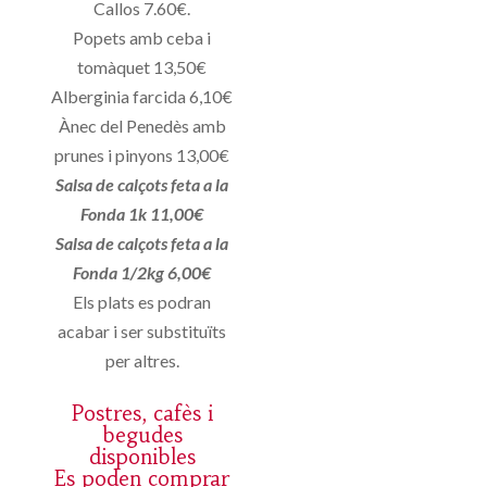
Callos 7.60€.
Popets amb ceba i
tomàquet 13,50€
Alberginia farcida 6,10€
Ànec del Penedès amb
prunes i pinyons 13,00€
Salsa de calçots feta a la
Fonda 1k 11,00€
Salsa de calçots feta a la
Fonda 1/2kg 6,00€
Els plats es podran
acabar i ser substituïts
per altres.
Postres, cafès i
begudes
disponibles
Es poden comprar