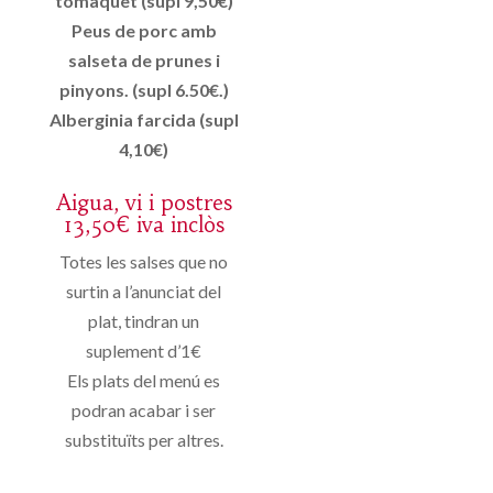
tomàquet (supl 9,50€)
Peus de porc amb
salseta de prunes i
pinyons. (supl 6.50€.)
Alberginia farcida (supl
4,10€)
Aigua, vi i postres
13,50€ iva inclòs
Totes les salses que no
surtin a l’anunciat del
plat, tindran un
suplement d’1€
Els plats del menú es
podran acabar i ser
substituïts per altres.