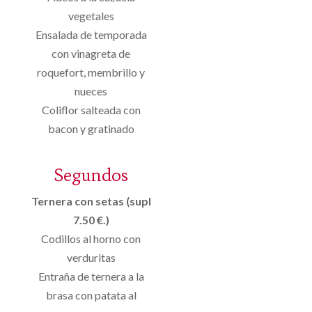
vegetales
Ensalada de temporada
con vinagreta de
roquefort, membrillo y
nueces
Coliflor salteada con
bacon y gratinado
Segundos
Ternera con setas (supl
7.50 €.)
Codillos al horno con
verduritas
Entraña de ternera a la
brasa con patata al