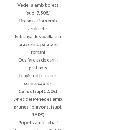
Vedella amb bolets
(supl 7.50€.)
Braons al forn amb
verduretes
Entranya de vedella a la
brasa amb patata al
romaní
Ous farcits de carn i
gratinats
Tonyina al forn amb
semiescabetx
Callos (supl 5,50€)
Ànec del Penedès amb
prunes i pinyons. (supl.
8.50€)
Popets amb ceba i