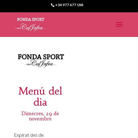
+34 977 677 188
Menú del
dia
Dimecres, 29 de
novembre
Expirat des de