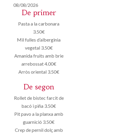
08/08/2026
De primer
Pasta a la carbonara
3.50€
Mil fulles d’alberginia
vegetal 3.50€
Amanida fruits amb brie
arrebossat 4.00€
Arròs oriental 3.50€
De segon
Rollet de bistec farcit de
bacó i piña 3.50€
Pit pavo a la planxa amb
guarnició 3.50€
Crep de pernil dolç amb