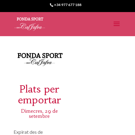
+34 977 677 188
Plats per
emportar
Dimecres, 29 de
setembre
Expirat des de