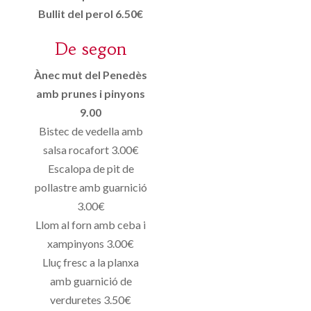
Bullit del perol 6.50€
De segon
Ànec mut del Penedès
amb prunes i pinyons
9.00
Bistec de vedella amb
salsa rocafort 3.00€
Escalopa de pit de
pollastre amb guarnició
3.00€
Llom al forn amb ceba i
xampinyons 3.00€
Lluç fresc a la planxa
amb guarnició de
verduretes 3.50€