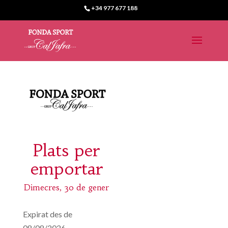
+34 977 677 188
Plats per
emportar
Dimecres, 30 de gener
Expirat des de
08/08/2026