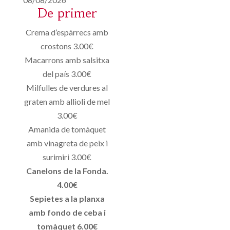
De primer
Crema d’espàrrecs amb
crostons 3.00€
Macarrons amb salsitxa
del país 3.00€
Milfulles de verdures al
graten amb allioli de mel
3.00€
Amanida de tomàquet
amb vinagreta de peix i
surimiri 3.00€
Canelons de la Fonda.
4.00€
Sepietes a la planxa
amb fondo de ceba i
tomàquet 6.00€