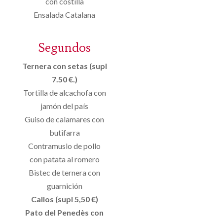
con costilla
Ensalada Catalana
Segundos
Ternera con setas (supl
7.50 €.)
Tortilla de alcachofa con
jamón del país
Guiso de calamares con
butifarra
Contramuslo de pollo
con patata al romero
Bistec de ternera con
guarnición
Callos (supl 5,50 €)
Pato del Penedès con