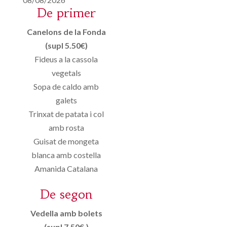
De primer
Canelons de la Fonda
(supl 5.50€)
Fideus a la cassola
vegetals
Sopa de caldo amb
galets
Trinxat de patata i col
amb rosta
Guisat de mongeta
blanca amb costella
Amanida Catalana
De segon
Vedella amb bolets
(supl 7.50€.)