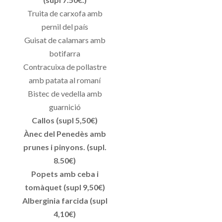
Truita de carxofa amb
pernil del país
Guisat de calamars amb
botifarra
Contracuixa de pollastre
amb patata al romaní
Bistec de vedella amb
guarnició
Callos (supl 5,50€)
Ànec del Penedès amb
prunes i pinyons. (supl.
8.50€)
Popets amb ceba i
tomàquet (supl 9,50€)
Alberginia farcida (supl
4,10€)