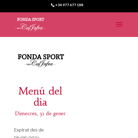
+34 977 677 188
Menú del
dia
Dimecres, 31 de gener
Expirat des de
08/08/2026