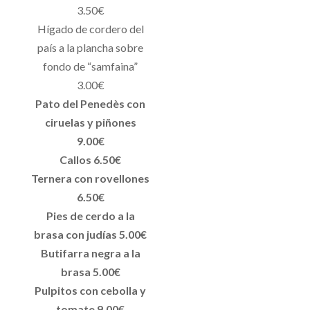
3.50€
Hígado de cordero del
país a la plancha sobre
fondo de “samfaina”
3.00€
Pato del Penedès con
ciruelas y piñones
9.00€
Callos 6.50€
Ternera con rovellones
6.50€
Pies de cerdo a la
brasa con judías 5.00€
Butifarra negra a la
brasa 5.00€
Pulpitos con cebolla y
tomate 9.00€