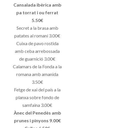
Cansalada ibèrica amb
pa torrat i ou ferrat
5.50€
Secret a la brasa amb
patates al romaní 3.00€
Cuixa de pavo rostida
amb ceba arrebossada
de guarnició 3.00€
Calamars de la Fonda a la
romana amb amanida
3.50€
Fetge de xai del país a la
planxa sobre fondo de
samfaina 3.00€
Ànec del Penedès amb
prunes i pinyons 9.00€