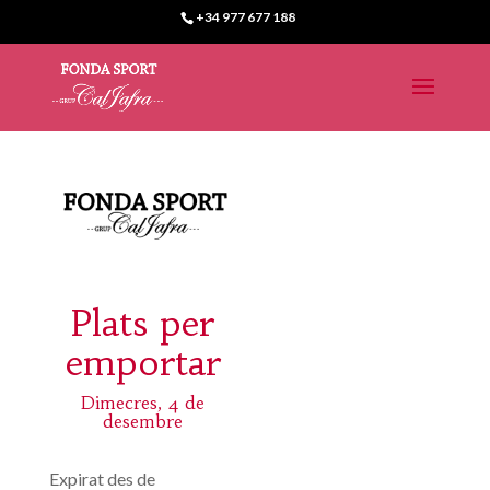
+34 977 677 188
Plats per
emportar
Dimecres, 4 de
desembre
Expirat des de