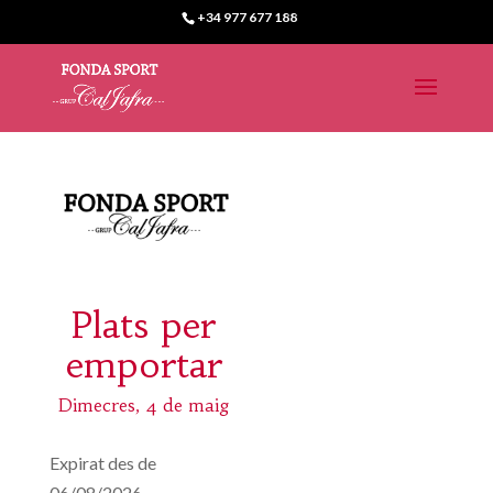
+34 977 677 188
Plats per
emportar
Dimecres, 4 de maig
Expirat des de
06/08/2026