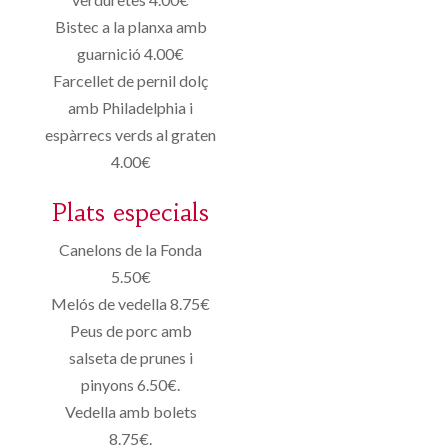
Bistec a la planxa amb
guarnició 4.00€
Farcellet de pernil dolç
amb Philadelphia i
espàrrecs verds al graten
4.00€
Plats especials
Canelons de la Fonda
5.50€
Melós de vedella 8.75€
Peus de porc amb
salseta de prunes i
pinyons 6.50€.
Vedella amb bolets
8.75€.