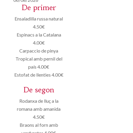
De primer
Ensaladilla russa natural
4.50€
Espinacs a la Catalana
4.00€
Carpaccio de pinya
Tropical amb pernil del
país 4.00€
Estofat de llenties 4.00€
De segon
Rodanxa de lluç a la
romana amb amanida
4.50€
Braons al forn amb
verduretes 4.00€