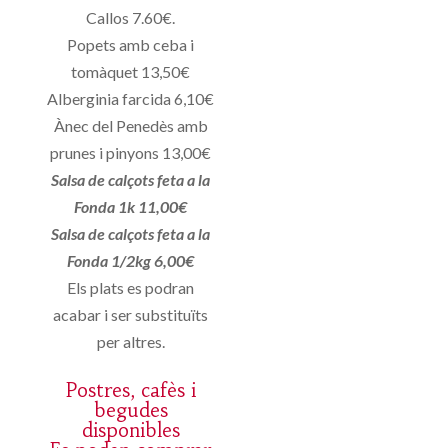
Callos 7.60€.
Popets amb ceba i
tomàquet 13,50€
Alberginia farcida 6,10€
Ànec del Penedès amb
prunes i pinyons 13,00€
Salsa de calçots feta a la
Fonda 1k 11,00€
Salsa de calçots feta a la
Fonda 1/2kg 6,00€
Els plats es podran
acabar i ser substituïts
per altres.
Postres, cafès i
begudes
disponibles