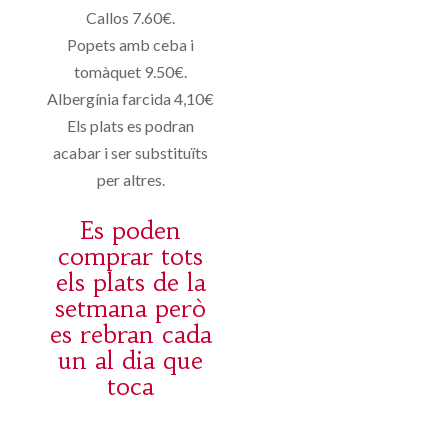
Callos 7.60€.
Popets amb ceba i
tomàquet 9.50€.
Albergínia farcida 4,10€
Els plats es podran
acabar i ser substituïts
per altres.
Es poden
comprar tots
els plats de la
setmana però
es rebran cada
un al dia que
toca