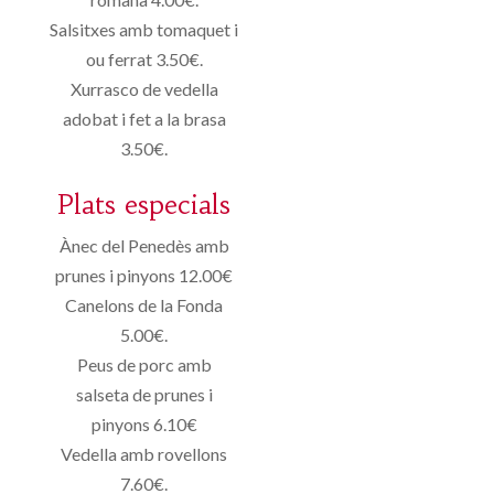
Salsitxes amb tomaquet i
ou ferrat 3.50€.
Xurrasco de vedella
adobat i fet a la brasa
3.50€.
Plats especials
Ànec del Penedès amb
prunes i pinyons 12.00€
Canelons de la Fonda
5.00€.
Peus de porc amb
salseta de prunes i
pinyons 6.10€
Vedella amb rovellons
7.60€.