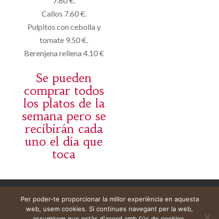
7.60 €.
Callos 7.60 €.
Pulpitos con cebolla y
tomate 9.50 €.
Berenjena rellena 4.10 €
Se pueden
comprar todos
los platos de la
semana pero se
recibirán cada
uno el día que
toca
Avís legal
Cistella
El meu compte
Per poder-te proporcionar la millor experiència en aquesta
web, usem cookies. Si continues navegant per la web,
assumirem que estàs d'acord amb l'ús de cookies.