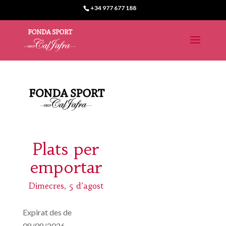
+34 977 677 188
Plats per
emportar
Dimecres, 5 d’agost
Expirat des de
08/08/2026