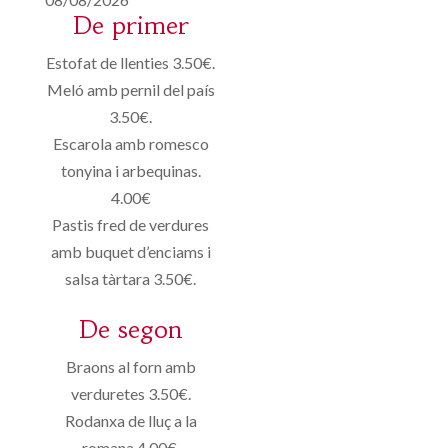
De primer
Estofat de llenties 3.50€.
Meló amb pernil del país
3.50€.
Escarola amb romesco
tonyina i arbequinas.
4.00€
Pastis fred de verdures
amb buquet d’enciams i
salsa tàrtara 3.50€.
De segon
Braons al forn amb
verduretes 3.50€.
Rodanxa de lluç a la
romana 4.00€.