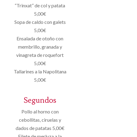
“Trinxat” de col y patata
5,00€
Sopa de caldo con galets
5,00€
Ensalada de otoño con
membrillo, granada y
vinagreta de roquefort
5,00€
Tallarines a la Napolitana
5,00€
Segundos
Pollo al horno con
cebollitas, ciruelas y
dados de patatas 5,00€
Filete de merluza a la