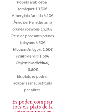
Popets amb ceba i
tomàquet 13,50€
Alberginia farcida 6,10€
Ànec del Penedès amb
prunes i pinyons 13,00€
Peus de porc amb prunes
i pinyons 6,50€
Mousse de iogurt 1,50€
Fruita del dia 1,50€
Pa (ració individual)
0,80€
Els plats es podran
acabar i ser substituïts
per altres.
Es poden comprar
tots els plats de la
setmana però es