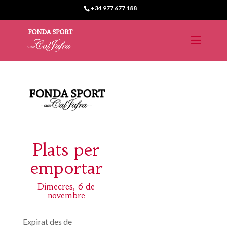
+34 977 677 188
Plats per
emportar
Dimecres, 6 de
novembre
Expirat des de