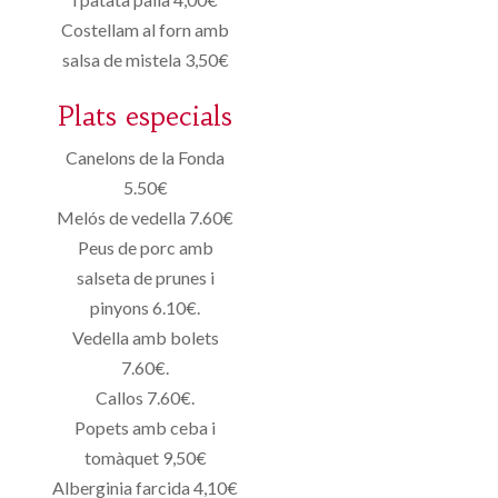
Costellam al forn amb
salsa de mistela 3,50€
Plats especials
Canelons de la Fonda
5.50€
Melós de vedella 7.60€
Peus de porc amb
salseta de prunes i
pinyons 6.10€.
Vedella amb bolets
7.60€.
Callos 7.60€.
Popets amb ceba i
tomàquet 9,50€
Alberginia farcida 4,10€