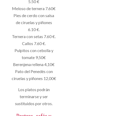
5.50 €
Meloso de ternera 7.60€
Pies de cerdo con salsa
de ciruelas y piñones
6.10 €.
Ternera con setas 7.60 €.
Callos 7.60 €.
Pulpitos con cebolla y
tomate 9,50€
Berenjena rellena 4,10€
Pato del Penedès con
ciruelas y piñones 12,00€
Los platos podrán
terminarse y ser
sustituidos por otros.
Postres, cafés y