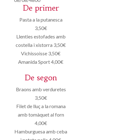
De primer
Pasta a la putanesca
3,50€
Llenties estofades amb
costella i xistorra 3,50€
Vichissoisse 3,50€
Amanida Sport 4,00€
De segon
Braons amb verduretes
3,50€
Filet de lluç a la romana
amb tomàquet al forn
4,00€
Hamburguesa amb ceba
i patata palla 4,00€