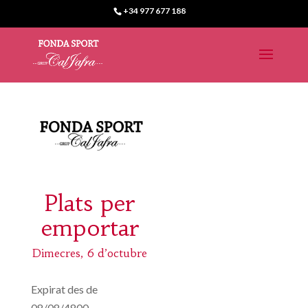
+34 977 677 188
Plats per
emportar
Dimecres, 6 d’octubre
Expirat des de
08/08/4800