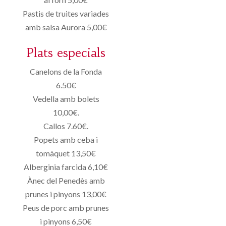
Pastis de truites variades
amb salsa Aurora 5,00€
Plats especials
Canelons de la Fonda
6.50€
Vedella amb bolets
10,00€.
Callos 7.60€.
Popets amb ceba i
tomàquet 13,50€
Alberginia farcida 6,10€
Ànec del Penedès amb
prunes i pinyons 13,00€
Peus de porc amb prunes
i pinyons 6,50€