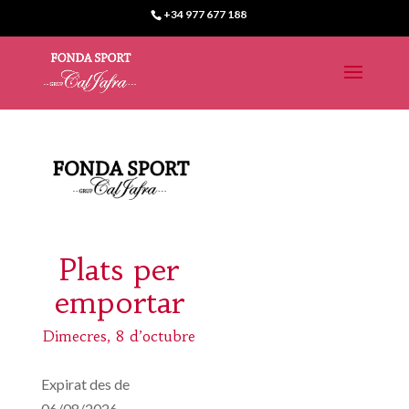
+34 977 677 188
Plats per
emportar
Dimecres, 8 d’octubre
Expirat des de
06/08/2026