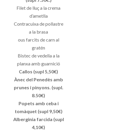
Filet de lluç a la crema
d’ametlla
Contracuixa de pollastre
a la brasa
ous farcits de carn al
gratén
Bistec de vedella a la
planxa amb guarnició
Callos (supl 5,50€)
Ànec del Penedès amb
prunes i pinyons. (supl.
8.50€)
Popets amb ceba i
tomàquet (supl 9,50€)
Alberginia farcida (supl
4,10€)