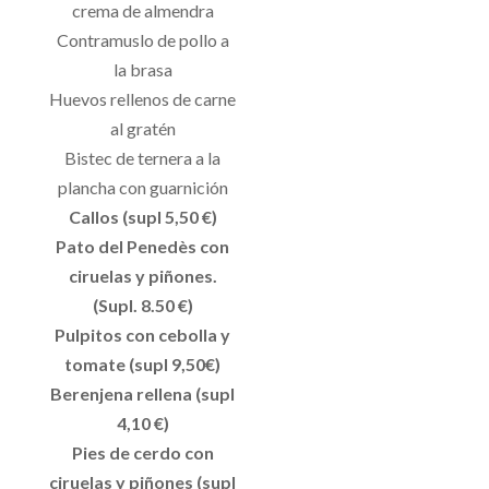
crema de almendra
Contramuslo de pollo a
la brasa
Huevos rellenos de carne
al gratén
Bistec de ternera a la
plancha con guarnición
Callos (supl 5,50 €)
Pato del Penedès con
ciruelas y piñones.
(Supl. 8.50 €)
Pulpitos con cebolla y
tomate (supl 9,50€)
Berenjena rellena (supl
4,10 €)
Pies de cerdo con
ciruelas y piñones (supl