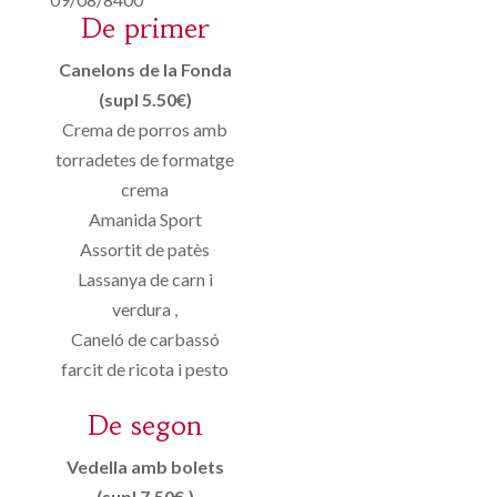
De primer
Canelons de la Fonda
(supl 5.50€)
Crema de porros amb
torradetes de formatge
crema
Amanida Sport
Assortit de patès
Lassanya de carn i
verdura ,
Caneló de carbassó
farcit de ricota i pesto
De segon
Vedella amb bolets
(supl 7.50€.)