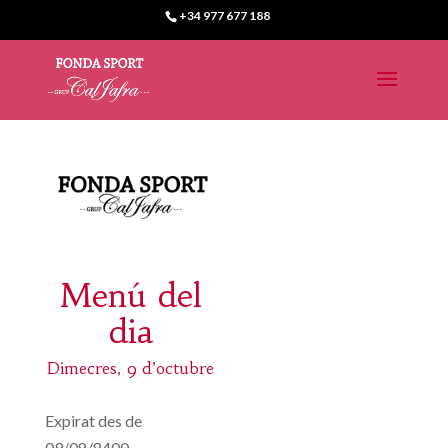
+34 977 677 188
Menú del
dia
Dimecres, 9 d’octubre
Expirat des de
09/08/8400