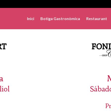
Inici
Botiga Gastronòmica
Restaurant
a
liol
Sábado
P