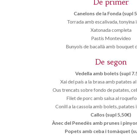
De primer
Canelons de la Fonda (supl 5
Torrada amb escalivada, tonyina 
Xatonada completa
Pastís Montevideo
Bunyols de bacallà amb bouquet 
De segon
Vedella amb bolets (supl 7.
Xai del país a la brasa amb patates al c
Ous trencats sobre fondo de patates, ceba
Filet de porc amb salsa al roquefo
Conill a la cassola amb bolets, patates 
Callos (supl 5,50€)
Ànec del Penedès amb prunes i pinyons
Popets amb ceba i tomàquet (su