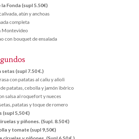
la Fonda (supl 5.50€)
alivada, atún y anchoas
ada completa
a Montevideo
ao con bouquet de ensalada
egundos
setas (supl 7.50 €.)
asa con patatas al caliu y alioli
e patatas, cebolla y jamón ibérico
on salsa al roquefort y nueces
 setas, patatas y toque de romero
s (supl 5,50 €)
ruelas y piñones. (Supl. 8.50 €)
lla y tomate (supl 9,50€)
 ciruelas y piñones. (Supl 6.50 €.)