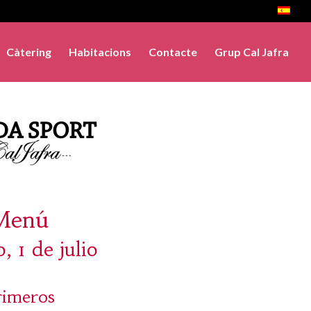
Càtering
Habitacions
Contacte
Grup Cal Jafra
Menú
, 1 de julio
rimeros