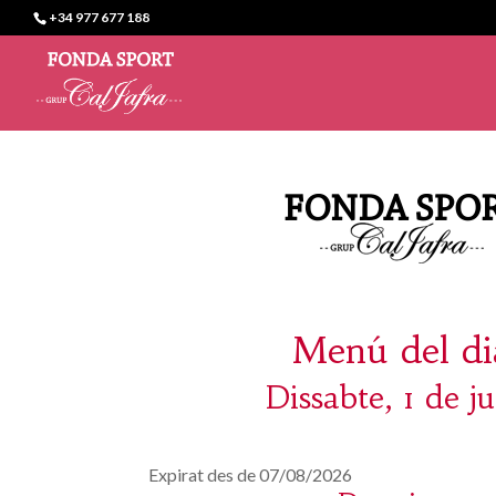
+34 977 677 188
Menú del di
Dissabte, 1 de ju
Expirat des de 07/08/2026