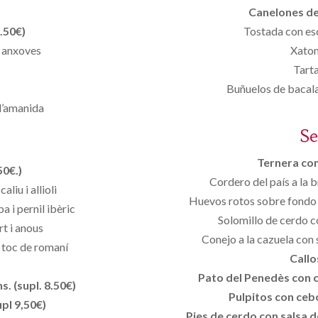
Canelones de 
.50€)
Tostada con esc
i anxoves
Xaton
Tart
Buñuelos de bacal
d’amanida
S
Ternera con 
50€.)
Cordero del país a la br
aliu i allioli
Huevos rotos sobre fondo d
 i pernil ibèric
Solomillo de cerdo c
rt i anous
Conejo a la cazuela con
i toc de romaní
Callo
Pato del Penedès con ci
. (supl. 8.50€)
Pulpitos con cebo
pl 9,50€)
Pies de cerdo con salsa de