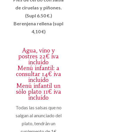
de ciruelas y piñones.
(Supl 6.50 €.)
Berenjena rellena (supl
4,10 €)
Agua, vino y
postres 22€ iva
incluído
Menú infantil: a
consultar 14€ iva
incluído
Menú infantil un
sólo plato 11€ iva
incluído
Todas las salsas que no
salgan al anunciado del
plato, tendrán un
suplemento de 1€