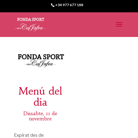
+34 977 677 188
Menú del
dia
Dissabte, 11 de
novembre
Expirat des de