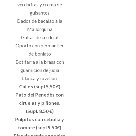
verduritas y crema de
guisantes
Dados de bacalao a la
Mallorquina
Galtas de cerdo al
Oporto con permantier
de boniato
Botifarra a la brasa con
guarnicion de judia
blanca y rovellon
Callos (supl 5,50 €)
Pato del Penedès con
ciruelas y piñones.
(Supl. 8.50 €)
Pulpitos con cebolla y
tomate (supl 9,50€)
Pies de cerdo con salsa