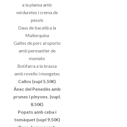
a la planxa amb
verduretes i crema de
pesols
Daus de bacallà a la
Mallorquina
Galtes de porc al oporto
amb permantier de
moniato
Botifarra a la brassa
amb rovello i mongetes
Callos (supl 5,50€)
Ànec del Penedès amb
prunes i pinyons. (supl.
8.50€)
Popets amb ceba i
tomàquet (supl 9,50€)