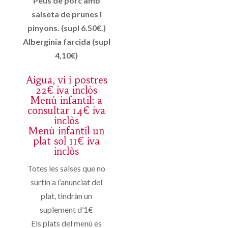
Peus de porc amb
salseta de prunes i
pinyons. (supl 6.50€.)
Alberginia farcida (supl
4,10€)
Aigua, vi i postres
22€ iva inclòs
Menú infantil: a
consultar 14€ iva
inclòs
Menú infantil un
plat sol 11€ iva
inclòs
Totes les salses que no
surtin a l’anunciat del
plat, tindràn un
suplement d’1€
Els plats del menú es