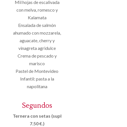
Mil hojas de escalivada
con melva, romesco y
Kalamata
Ensalada de salmón
ahumado con mozzarela,
aguacate, cherry y
vinagreta agridulce
Crema de pescado y
marisco
Pastel de Montevideo
Infantil: pasta a la
napolitana
Segundos
Ternera con setas (supl
7.50 €.)