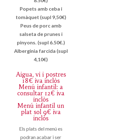
8.50€)
Popets amb ceba i
tomàquet (supl 9,50€)
Peus de porc amb
salseta de prunes i
pinyons. (supl 6.50€.)
Alberginia farcida (supl
4,10€)
Aigua, vi i postres
18€ iva inclòs
Menú infantil: a
consultar 12€ iva
inclòs
Menú infantil un
plat sol 9€ iva
inclòs
Els plats del menú es
podran acabar i ser