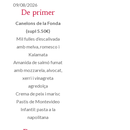
09/08/2026
De primer
Canelons de la Fonda
(supl 5.50€)
Mil fulles d’escalivada
amb melva, romesco i
Kalamata
Amanida de salmó fumat
amb mozzarela, alvocat,
xerri i vinagreta
agredolça
Crema de peix i marisc
Pastis de Montevideo
Infantil: pasta a la
napolitana