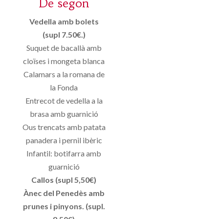
De segon
Vedella amb bolets
(supl 7.50€.)
Suquet de bacallà amb
cloïses i mongeta blanca
Calamars a la romana de
la Fonda
Entrecot de vedella a la
brasa amb guarnició
Ous trencats amb patata
panadera i pernil ibèric
Infantil: botifarra amb
guarnició
Callos (supl 5,50€)
Ànec del Penedès amb
prunes i pinyons. (supl.