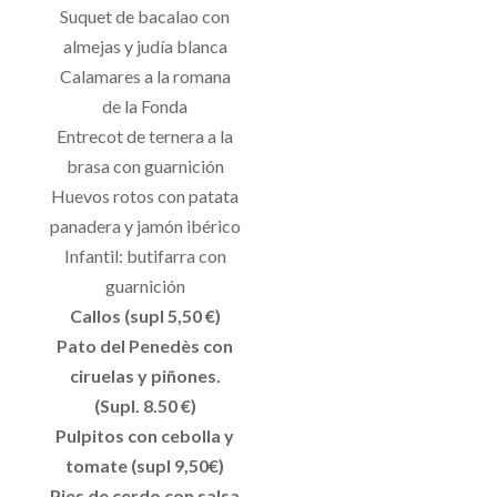
Suquet de bacalao con
almejas y judía blanca
Calamares a la romana
de la Fonda
Entrecot de ternera a la
brasa con guarnición
Huevos rotos con patata
panadera y jamón ibérico
Infantil: butifarra con
guarnición
Callos (supl 5,50 €)
Pato del Penedès con
ciruelas y piñones.
(Supl. 8.50 €)
Pulpitos con cebolla y
tomate (supl 9,50€)
Pies de cerdo con salsa