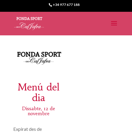
+34 977 677 188
Menú del
dia
Dissabte, 12 de
novembre
Expirat des de