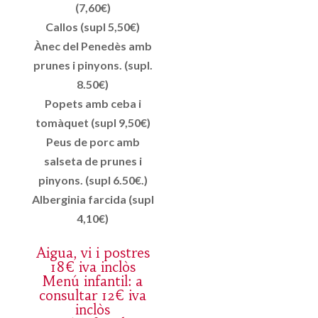
(7,60€)
Callos (supl 5,50€)
Ànec del Penedès amb
prunes i pinyons. (supl.
8.50€)
Popets amb ceba i
tomàquet (supl 9,50€)
Peus de porc amb
salseta de prunes i
pinyons. (supl 6.50€.)
Alberginia farcida (supl
4,10€)
Aigua, vi i postres
18€ iva inclòs
Menú infantil: a
consultar 12€ iva
inclòs