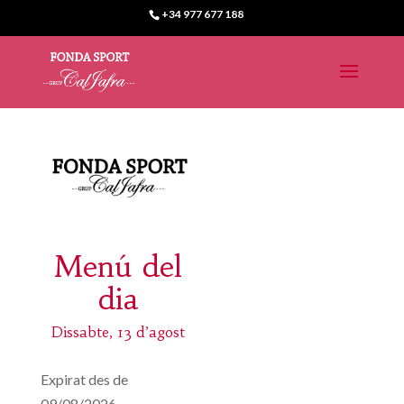
+34 977 677 188
Menú del
dia
Dissabte, 13 d’agost
Expirat des de
09/08/2026