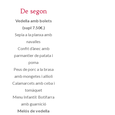
De segon
Vedella amb bolets
(supl 7.50€.)
Sepia a la planxa amb
navalles
Confit d’ànec amb
parmantier de patata i
poma
Peus de porc a la brasa
amb mongetes i allioli
Calamarcets amb ceba i
tomàquet
Menu Infantil: Botifarra
amb guarnició
Melós de vedella