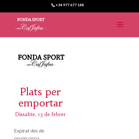
+34 977 677 188
Plats per
emportar
Dissabte, 13 de febrer
Expirat des de
09/08/2026