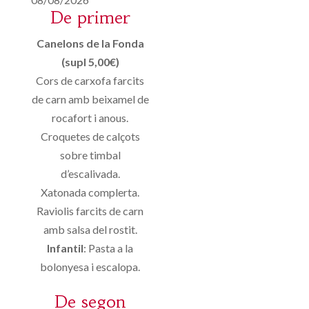
De primer
Canelons de la Fonda
(supl 5,00€)
Cors de carxofa farcits
de carn amb beixamel de
rocafort i anous.
Croquetes de calçots
sobre timbal
d’escalivada.
Xatonada complerta.
Raviolis farcits de carn
amb salsa del rostit.
Infantil
: Pasta a la
bolonyesa i escalopa.
De segon