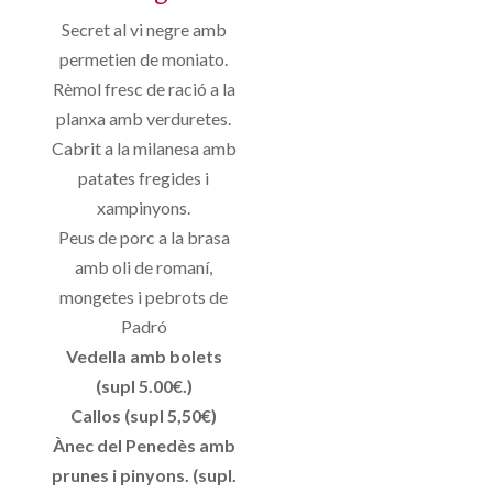
Secret al vi negre amb
permetien de moniato.
Rèmol fresc de ració a la
planxa amb verduretes.
Cabrit a la milanesa amb
patates fregides i
xampinyons.
Peus de porc a la brasa
amb oli de romaní,
mongetes i pebrots de
Padró
Vedella amb bolets
(supl 5.00€.)
Callos (supl 5,50€)
Ànec del Penedès amb
prunes i pinyons. (supl.