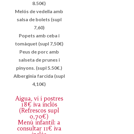
8.50€)
Melós de vedella amb
salsa de bolets (supl
7,60)
Popets amb ceba i
tomàquet (supl 7,50€)
Peus de porc amb
salseta de prunes i
pinyons. (supl 5.50€.)
Alberginia farcida (supl
4,10€)
Aigua, vi i postres
18€ iva inclòs
(Refrescos supl
0,70€)
Menú infantil: a
consultar 11€ iva