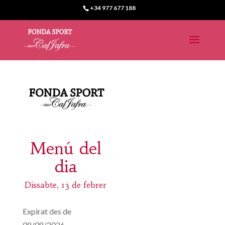
+34 977 677 188
Menú del
dia
Dissabte, 13 de febrer
Expirat des de
08/08/2026