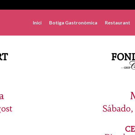
Inici
Botiga Gastronòmica
Restaurant
a
gost
Sábado,
C