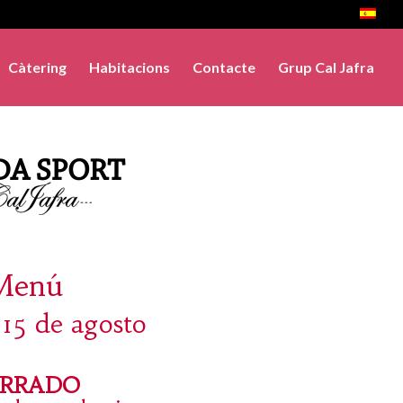
Càtering
Habitacions
Contacte
Grup Cal Jafra
Menú
 15 de agosto
ERRADO