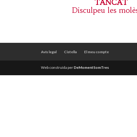
TANCAT
Disculpeu les molès
Avís legal
Cistella
El meu compte
Web construïda per
DeMomentSomTres