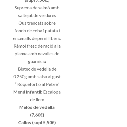
Suprema de salmó amb
saltejat de verdures
Ous trencats sobre
fondo de ceba i patata i
encenalls de pernil Ibèric
Rèmol fresc de ració a la
planxa amb navalles de
guarnició
Bistec de vedella de
0.250g amb salsa al gust
“ Roquefort o al Pebre”
Menú infantil:
Escalopa
de llom
Melós de vedella
(7,60€)
Callos (supl 5,50€)