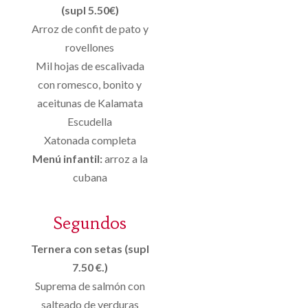
(supl 5.50€)
Arroz de confit de pato y
rovellones
Mil hojas de escalivada
con romesco, bonito y
aceitunas de Kalamata
Escudella
Xatonada completa
Menú infantil:
arroz a la
cubana
Segundos
Ternera con setas (supl
7.50 €.)
Suprema de salmón con
salteado de verduras