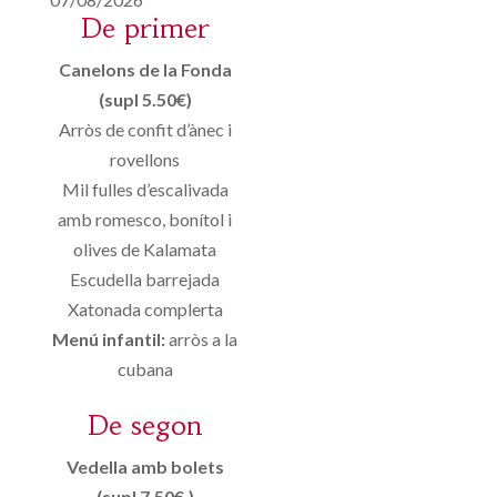
De primer
Canelons de la Fonda
(supl 5.50€)
Arròs de confit d’ànec i
rovellons
Mil fulles d’escalivada
amb romesco, bonítol i
olives de Kalamata
Escudella barrejada
Xatonada complerta
Menú infantil:
arròs a la
cubana
De segon
Vedella amb bolets
(supl 7.50€.)