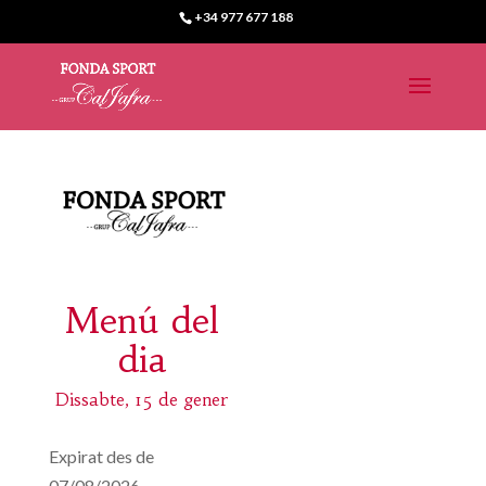
+34 977 677 188
Menú del
dia
Dissabte, 15 de gener
Expirat des de
07/08/2026