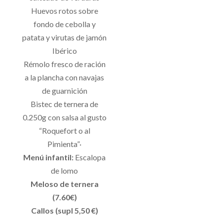
Huevos rotos sobre
fondo de cebolla y
patata y virutas de jamón
Ibérico
Rémolo fresco de ración
a la plancha con navajas
de guarnición
Bistec de ternera de
0.250g con salsa al gusto
“Roquefort o al
Pimienta”·
Menú infantil:
Escalopa
de lomo
Meloso de ternera
(7.60€)
Callos (supl 5,50 €)