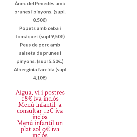
Ànec del Penedès amb
prunes i pinyons. (supl.
8.50€)
Popets amb ceba i
tomàquet (supl 9,50€)
Peus de porc amb
salseta de prunes i
pinyons. (supl 5.50€.)
Alberginia farcida (supl
4,10€)
Aigua, vi i postres
18€ iva inclòs
Menú infantil: a
consultar 12€ iva
inclòs
Menú infantil un
plat sol 9€ iva
inclòs