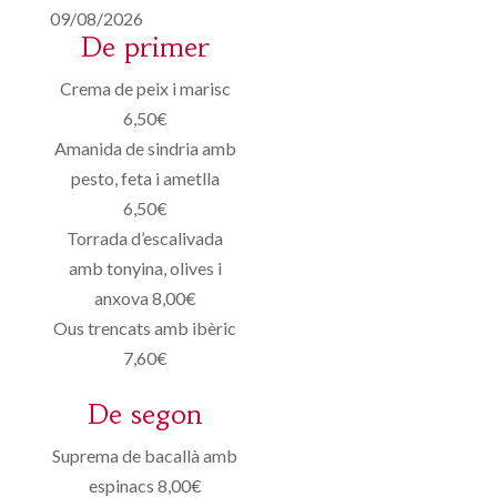
09/08/2026
De primer
Crema de peix i marisc
6,50€
Amanida de sindria amb
pesto, feta i ametlla
6,50€
Torrada d’escalivada
amb tonyina, olives i
anxova 8,00€
Ous trencats amb ibèric
7,60€
De segon
Suprema de bacallà amb
espinacs 8,00€