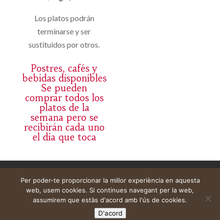
Los platos podrán
terminarse y ser
sustituidos por otros.
Postres, cafés y
bebidas disponibles
Se pueden
comprar todos los
platos de la
semana pero se
recibirán cada uno
el día que toca
Avís legal
Cistella
El meu compte
Per poder-te proporcionar la millor experiència en aquesta
web, usem cookies. Si continues navegant per la web,
assumirem que estàs d'acord amb l'ús de cookies.
D'acord
Web construïda per
DeMomentSomTres