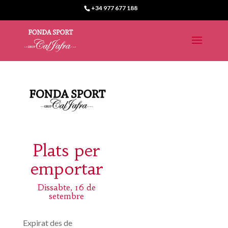
+34 977 677 188
Plats per
emportar
Dissabte, 16 de
setembre
Expirat des de