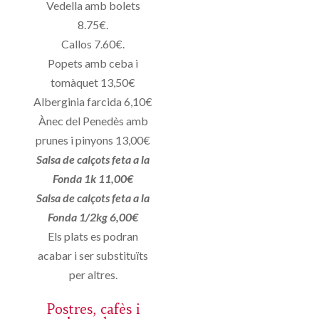
Vedella amb bolets
8.75€.
Callos 7.60€.
Popets amb ceba i
tomàquet 13,50€
Alberginia farcida 6,10€
Ànec del Penedès amb
prunes i pinyons 13,00€
Salsa de calçots feta a la
Fonda 1k 11,00€
Salsa de calçots feta a la
Fonda 1/2kg 6,00€
Els plats es podran
acabar i ser substituïts
per altres.
Postres, cafès i