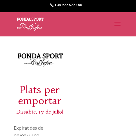
+34 977 677 188
Plats per
emportar
Dissabte, 17 de juliol
Expirat des de
09/08/6400