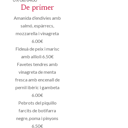
De primer
Amanida d’endivies amb
salmó, espàrrecs,
mozzarella i vinagreta
6.00€
Fideuà de peix i marisc
amb allioli 6.50€
Favetes tendres amb
vinagreta de menta
fresca amb encenall de
pernil ibèric i gambeta
6.00€
Pebrots del piquillo
farcits de botifarra
negre, poma i pinyons
6.50€