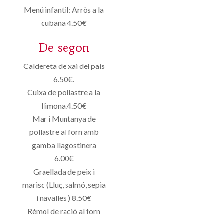
Menú infantil: Arròs a la
cubana 4.50€
De segon
Caldereta de xai del país
6.50€.
Cuixa de pollastre a la
llimona.4.50€
Mar i Muntanya de
pollastre al forn amb
gamba llagostinera
6.00€
Graellada de peix i
marisc (Lluç, salmó, sepia
i navalles ) 8.50€
Rèmol de ració al forn