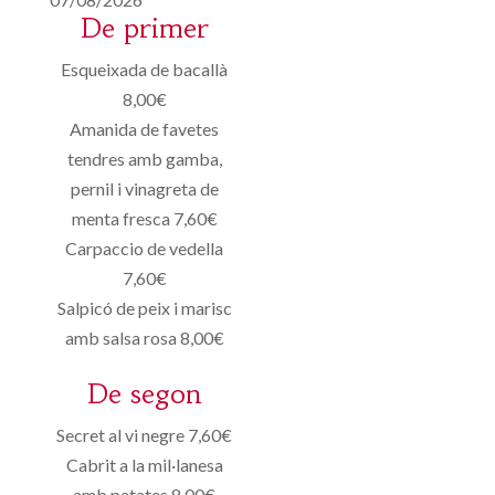
De primer
Esqueixada de bacallà
8,00€
Amanida de favetes
tendres amb gamba,
pernil i vinagreta de
menta fresca 7,60€
Carpaccio de vedella
7,60€
Salpicó de peix i marisc
amb salsa rosa 8,00€
De segon
Secret al vi negre 7,60€
Cabrit a la mil·lanesa
amb patates 8,00€