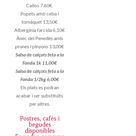
Callos 7.60€.
Popets amb ceba i
tomàquet 13,50€
Alberginia farcida 6,10€
Ànec del Penedès amb
prunes i pinyons 13,00€
Salsa de calçots feta a la
Fonda 1k 11,00€
Salsa de calçots feta a la
Fonda 1/2kg 6,00€
Els plats es podran
acabar i ser substituïts
per altres.
Postres, cafès i
begudes
disponibles