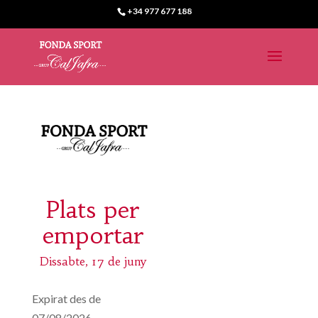
+34 977 677 188
Plats per
emportar
Dissabte, 17 de juny
Expirat des de
07/08/2026