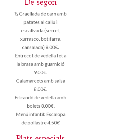
De segon
½ Graellada de carn amb
patates al caliu i
escalivada (secret,
xurrasco, botifarra,
cansalada) 8.00€.
Entrecot de vedella fet a
la brasa amb guarnició
9.00€.
Calamarcets amb salsa
8.00€.
Fricandó de vedella amb
bolets 8.00€.
Menú infantil: Escalopa
de pollastre 4.50€
Plats especials