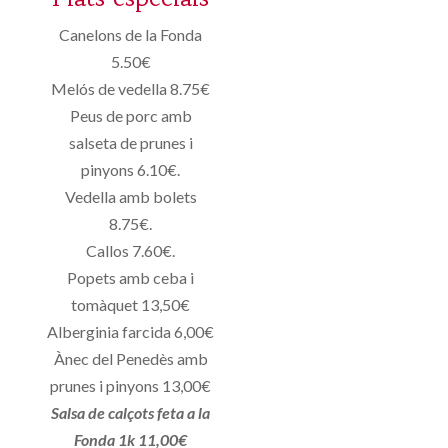
Canelons de la Fonda
5.50€
Melós de vedella 8.75€
Peus de porc amb
salseta de prunes i
pinyons 6.10€.
Vedella amb bolets
8.75€.
Callos 7.60€.
Popets amb ceba i
tomàquet 13,50€
Alberginia farcida 6,00€
Ànec del Penedès amb
prunes i pinyons 13,00€
Salsa de calçots feta a la
Fonda 1k 11,00€