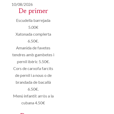
10/08/2026
De primer
Escudella barrejada
5.00€
Xatonada complerta
6.50€.
Amanida de favetes
tendres amb gambetes i
pernil ibèric 5.50€.
Cors de carxofa farcits
de pernil i a nous o de
brandada de bacallà
6.50€.
Menú infantil: arròs a la
cubana 4.50€