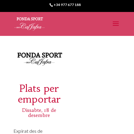
+34 977 677 188
Plats per
emportar
Dissabte, 18 de
desembre
Expirat des de